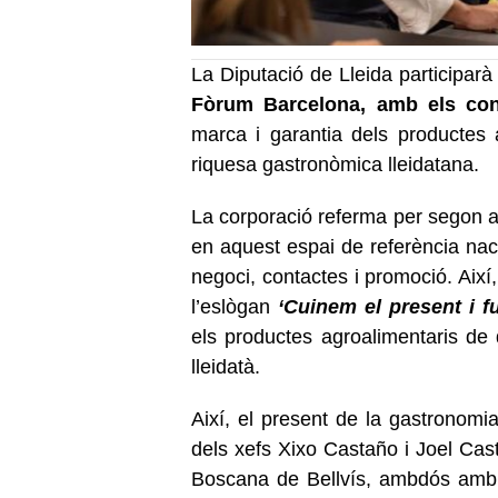
La Diputació de Lleida participarà
Fòrum Barcelona, amb els con
marca i garantia dels productes 
riquesa gastronòmica lleidatana.
La corporació referma per segon an
en aquest espai de referència naci
negoci, contactes i promoció. Aix
l’eslògan
‘Cuinem el present i f
els productes agroalimentaris de q
lleidatà.
Així, el present de la gastronomia
dels xefs Xixo Castaño i Joel Cas
Boscana de Bellvís, ambdós amb est