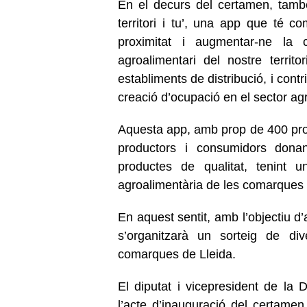
En el decurs del certamen, tamb
territori i tu’, una app que té c
proximitat i augmentar-ne la c
agroalimentari del nostre territor
establiments de distribució, i contr
creació d’ocupació en el sector agr
Aquesta app, amb prop de 400 produ
productors i consumidors donant
productes de qualitat, tenint u
agroalimentària de les comarques 
En aquest sentit, amb l’objectiu d
s’organitzarà un sorteig de di
comarques de Lleida.
El diputat i vicepresident de la D
l’acte d’inauguració del certamen