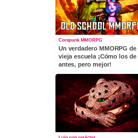
Corepunk MMORPG
Un verdadero MMORPG de 
vieja escuela ¡Cómo los de
antes, pero mejor!
Lujo con carácter