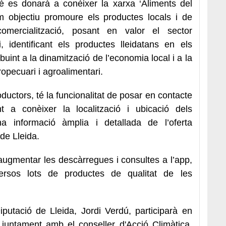
é es donarà a conèixer la xarxa ‘Aliments del
om objectiu promoure els productes locals i de
omercialització, posant en valor el sector
i, identificant els productes lleidatans en els
ibuint a la dinamització de l’economia local i a la
opecuari i agroalimentari.
ctors, té la funcionalitat de posar en contacte
 a conèixer la localització i ubicació dels
na informació àmplia i detallada de l’oferta
de Lleida.
’augmentar les descàrregues i consultes a l’app,
versos lots de productes de qualitat de les
iputació de Lleida, Jordi Verdú, participarà en
 juntament amb el conseller d'Acció Climàtica,