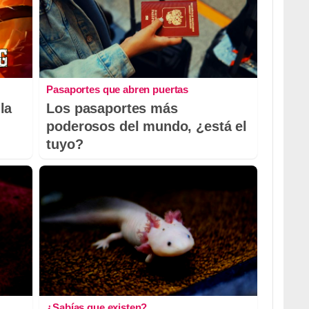
Pasaportes que abren puertas
la
Los pasaportes más
poderosos del mundo, ¿está el
tuyo?
¿Sabías que existen?