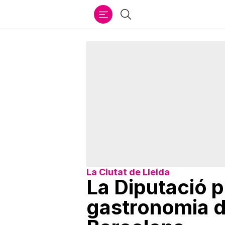
Ir
Cercar
al
contenido
La Ciutat de Lleida
La Diputació po
gastronomia d