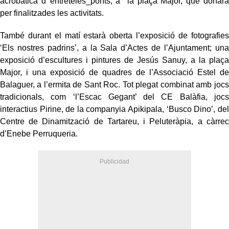
acrobàtica d’’entreteles_ponts, a la plaça Major, que donarà
per finalitzades les activitats.
També durant el matí estarà oberta l’exposició de fotografies
‘Els nostres padrins’, a la Sala d’Actes de l’Ajuntament; una
exposició d’escultures i pintures de Jesús Sanuy, a la plaça
Major, i una exposició de quadres de l’Associació Estel de
Balaguer, a l’ermita de Sant Roc. Tot plegat combinat amb jocs
tradicionals, com ‘l’Escac Gegant’ del CE Balàfia, jocs
interactius Pirine, de la companyia Apikipala, ‘Busco Dino’, del
Centre de Dinamització de Tartareu, i Peluteràpia, a càrrec
d’Enebe Perruqueria.