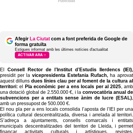
Afegir
La Ciutat
com a font preferida de Google de
forma gratuïta
Estigues informat amb les últimes notícies d'actualitat
ACTIVAR ARA
El
Consell Rector de l’Institut d’Estudis Ilerdencs (IEI),
presidit per la
vicepresidenta Estefania Rufach,
ha aprovat
aquest dilluns
dues línies clau per al foment de la cultura al
territori:
el
Pla econòmic per a ens locals per al 2025
, amb
una dotació global de 2.550.000 €, i la
convocatòria anual de
subvencions per a entitats sense ànim de lucre (ESAL)
,
amb un pressupost de 500.000 €.
El nou pla per a ens locals consolida l’aposta de l’IEI per una
política cultural descentralitzada, diversa i arrelada al territori.
S’adreça a ajuntaments, consells comarcals i entitats
municipals descentralitzades del territori de Lleida, i permet
finançar activitats culturals i artístiques, revistes,