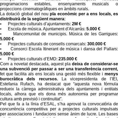
programacions estables, ensenyaments musicals o
projeccions cinematogràfiques en àmbits rurals.
La dotació global del nou
pla econòmic per a ens locals, es
distribuirà de la següent manera:
• Projectes culturals d’ajuntaments:
2M €
• Escola de música. Ajuntament d’Alcarràs:
5.000 €
• Mancomunitat de municipis. Música de les Garrigues:
5.000 €
• Projectes culturals de consells comarcals:
300.000 €
• Consorci Escola Itinerant de música i dansa del Pallars:
5.000 €
• Projectes culturals d’EMD:
235.000 €
Com a novetat destacada, aquest pla
deixa de considerar-se
una subvenció per passar a ser una transferència corrent,
fet que facilita als ens locals una gestió més flexible i
menys
burocràtica dels recursos.
La vicepresidenta de l’IEI,
Estefania Rufach, ha destacat que “aquesta nova fórmula
redueix la càrrega administrativa dels ajuntaments i entitats
locals, alhora que els dona més autonomia per programar
cultura amb previsió i continuïtat”.
Pel que fa a la línia d’ESAL, s’ha aprovat la convocatòria de
concurrència competitiva per a projectes culturals impulsats
per associacions i fundacions sense ànim de lucre. Les bases