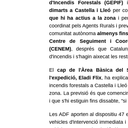
d'Incendis Forestals (GEPIF)
i
dimarts a Castella i Lleó
per col
que hi ha actius a la zona
i per
coordinat pels Agents Rurals i prev
comunitat autònoma
almenys fins
Centre de Seguiment i Coord
(CENEM)
, després que Catalun
d'incendis i s'hagin aixecat les res
El
cap de l'Àrea Bàsica del 
l'expedició, Eladi Flix
, ha explic
incendis forestals a Castella i Lleó
zona. La previsió és que comencin 
i que s'hi estiguin fins dissabte, "si
Les ADF aporten al dispositiu 47 e
vehicles d'intervenció immediata i