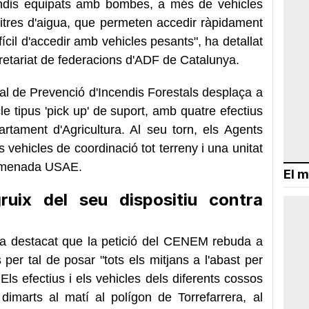
cendis equipats amb bombes, a més de vehicles
litres d'aigua, que permeten accedir ràpidament
ícil d'accedir amb vehicles pesants", ha detallat
retariat de federacions d'ADF de Catalunya.
al de Prevenció d'Incendis Forestals desplaça a
le tipus 'pick up' de suport, amb quatre efectius
tament d'Agricultura. Al seu torn, els Agents
s vehicles de coordinació tot terreny i una unitat
nomenada USAE.
El m
uix del seu dispositiu contra
, ha destacat que la petició del CENEM rebuda a
 per tal de posar "tots els mitjans a l'abast per
 Els efectius i els vehicles dels diferents cossos
 dimarts al matí al polígon de Torrefarrera, al