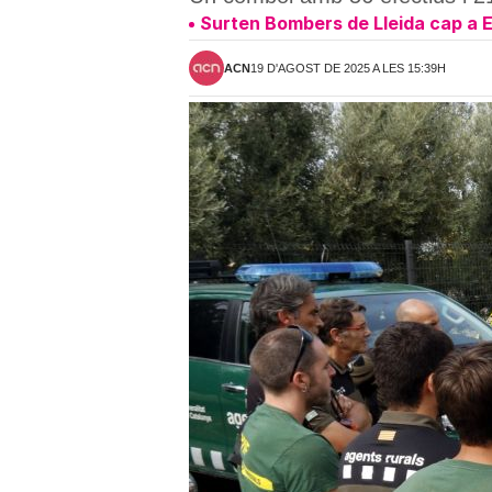
Surten Bombers de Lleida cap a E
ACN
19 D'AGOST DE 2025 A LES 15:39H