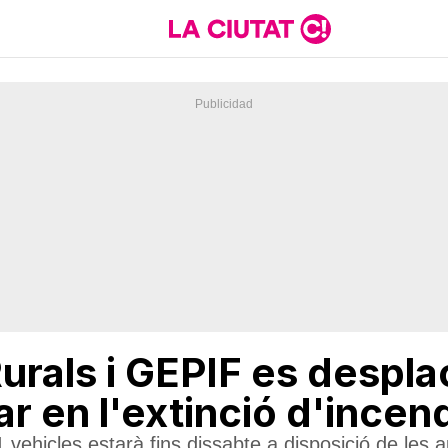
urals i GEPIF es despla
ar en l'extinció d'incen
vehicles estarà fins dissabte a disposició de les a