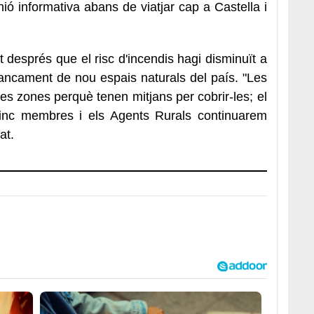
ó informativa abans de viatjar cap a Castella i
ert després que el risc d'incendis hagi disminuït a
tancament de nou espais naturals del país. "Les
s zones perquè tenen mitjans per cobrir-les; el
inc membres i els Agents Rurals continuarem
lat.