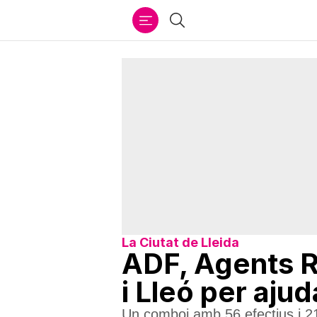
Ir
Cercar
al
contenido
La Ciutat de Lleida
ADF, Agents R
i Lleó per ajud
Un comboi amb 56 efectius i 21 