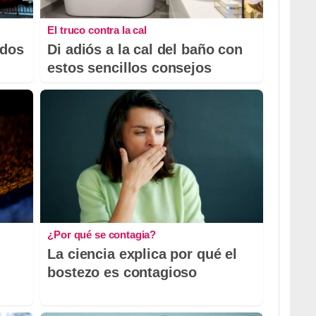
El truco contra la cal
odos
Di adiós a la cal del baño con
estos sencillos consejos
¿Por qué se contagia?
La ciencia explica por qué el
bostezo es contagioso