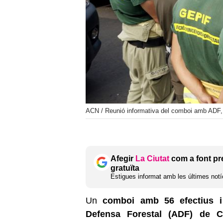
ACN / Reunió informativa del comboi amb ADF, G
Afegir
La Ciutat
com a font pr
gratuïta
Estigues informat amb les últimes notíc
Un
comboi amb 56 efectius i 
Defensa Forestal (ADF) de Ca