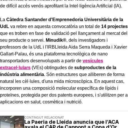
de difícil accés venós aprofitant la Intel·ligència Artificial (IA).
La
Càtedra Santander d'Emprenedoria Universitària de la
UdL
va rebre en aquesta convocatòria un total de
14 projectes
que es troben en fase de validació pel llançament al mercat del
seu producte o servei.
Minudik®
, dels investigadors i
professors de la UdL i l'IRBLleida Aida Serra Maqueda i Xavier
Gallart-Palau, és una plataforma tecnològica de nano
transportadors desenvolupats a partir de
vesícules
extracel·lulars
(VEs) obtingudes de
subproductes de la
indústria alimentària
. Són estructures que alliberen de forma
natural les cèl·lules, d'una mida microscòpica. En aquest cas,
incorporen una composició molecular específica de lípids i
proteïnes, protegida per dos patents europees, i s'utilitzen per a
aplicacions en salut, cosmètica i nutrició.
CONTINGUT RELACIONAT
La Paeria de Lleida anuncia que l’ACA
avala el CAP de Cappont a Copa d’Or