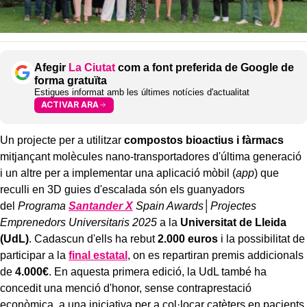
Afegir
La Ciutat
com a font preferida de Google de
forma gratuïta
Estigues informat amb les últimes notícies d'actualitat
ACTIVAR ARA
Un projecte per a utilitzar
compostos bioactius i fàrmacs
mitjançant molècules nano-transportadores d'última generació
i un altre per a implementar una aplicació mòbil (
app
) que
reculli en 3D guies d'escalada són els guanyadors
del
Programa
Santander X
Spain Awards│Projectes
Emprenedors Universitaris 2025
a la
Universitat de Lleida
(UdL)
. Cadascun d'ells ha rebut
2.000 euros
i la possibilitat de
participar a la
final estatal
, on es repartiran premis addicionals
de
4.000€
. En aquesta primera edició, la UdL també ha
concedit una menció d'honor, sense contraprestació
econòmica, a una iniciativa per a col·locar catèters en pacients