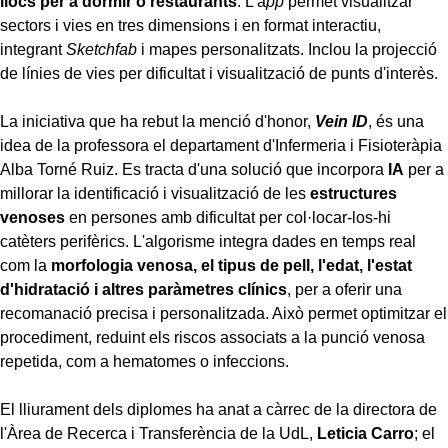
llocs per a dormir o restaurants
. L'a
pp
permet visualitzar
sectors i vies en tres dimensions i en format interactiu,
integrant
Sketchfab
i mapes personalitzats. Inclou la projecció
de línies de vies per dificultat i visualització de punts d'interès.
La iniciativa que ha rebut la menció d'honor,
Vein ID
, és una
idea de la professora el departament d'Infermeria i Fisioteràpia
Alba Torné Ruiz. Es tracta d'una solució que incorpora
IA
per a
millorar la identificació i visualització de les
estructures
venoses
en persones amb dificultat per col·locar-los-hi
catèters perifèrics. L'algorisme integra dades en temps real
com la
morfologia venosa, el tipus de pell, l'edat, l'estat
d'hidratació i altres paràmetres clínics
, per a oferir una
recomanació precisa i personalitzada. Això permet optimitzar el
procediment, reduint els riscos associats a la punció venosa
repetida, com a hematomes o infeccions.
El lliurament dels diplomes ha anat a càrrec de la directora de
l'Àrea de Recerca i Transferència de la UdL,
Leticia Carro
; el