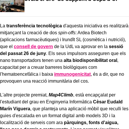
La
transferència tecnològica
d'aquesta iniciativa es realitzarà
mitjançant la creació de dos
spin-offs
: Ardea Biotech
(aplicacions farmacèutiques) i Irundĭt SL (cosmètica i nutrició),
que el
consell de govern
de la UdL va aprovar en la
sessió
del passat 26 de juny
. Els seus impulsors asseguren que els
nano transportadors tenen una
alta biodisponibilitat oral
,
capacitat per a creuar barreres biològiques com
l'hematoencefàlica i baixa
immunogenicitat
, és a dir, que no
provoquen una reacció immunitària del cos.
L'altre projecte premiat,
Map4Climb
, està encapçalat per
l'estudiant del grau en Enginyeria Informàtica
Cèsar Eudald
Marín Viguera
, que planteja una aplicació mòbil que reculli les
guies d'escalada en un format digital amb models 3D i la
localització de serveis com ara
pàrquings, fonts d'aigua,