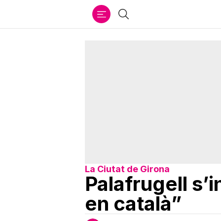
Ir
Cercar
al
contenido
La Ciutat de Girona
Palafrugell s’
en català”