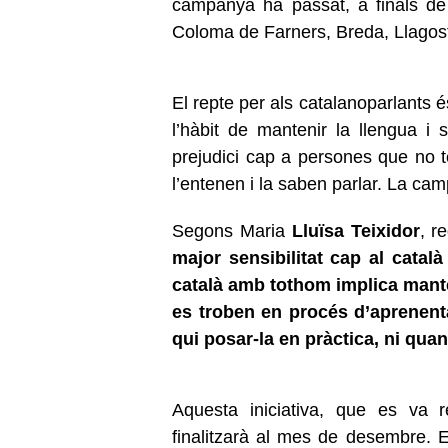
campanya ha passat, a finals de 
Coloma de Farners, Breda, Llagost
El repte per als catalanoparlants é
l’hàbit de mantenir la llengua i s
prejudici cap a persones que no t
l’entenen i la saben parlar. La ca
Segons Maria
Lluïsa Teixidor
, r
major sensibilitat cap al catal
català amb tothom implica mante
es troben en procés d’aprenen
qui posar-la en pràctica, ni qu
Aquesta iniciativa, que es va 
finalitzarà al mes de desembre. E