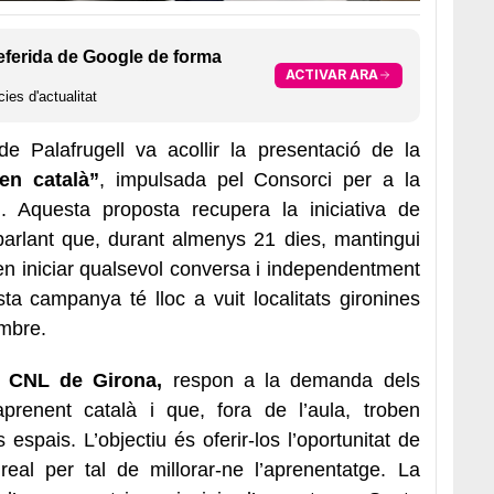
eferida de Google de forma
ACTIVAR ARA
ies d'actualitat
e Palafrugell va acollir la presentació de l
a
en català”
, impulsada pel Consorci per a la
). Aquesta proposta recupera la iniciativa de
parlant que, durant almenys 21 dies, mantingui
a, en iniciar qualsevol conversa i independentment
esta campanya té lloc a vuit localitats gironines
sembre.
l
CNL de Girona,
respon a la demanda dels
enent català i que, fora de l’aula, troben
es espais. L’objectiu és oferir-los l’oportunitat de
real per tal de millorar-ne l’aprenentatge. La