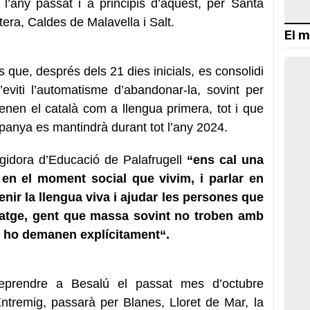
l’any passat i a principis d’aquest, per Santa
era, Caldes de Malavella i Salt.
El m
s que, després dels 21 dies inicials, es consolidi
’eviti l’automatisme d’abandonar-la, sovint per
enen el català com a llengua primera, tot i que
mpanya es mantindrà durant tot l’any 2024.
egidora d’Educació de Palafrugell
“ens cal una
à en el moment social que vivim, i parlar en
nir la llengua viva i ajudar les persones que
tatge, gent que massa sovint no troben amb
an ho demanen explícitament“.
reprendre a Besalú el passat mes d’octubre
ntremig, passarà per Blanes, Lloret de Mar, la