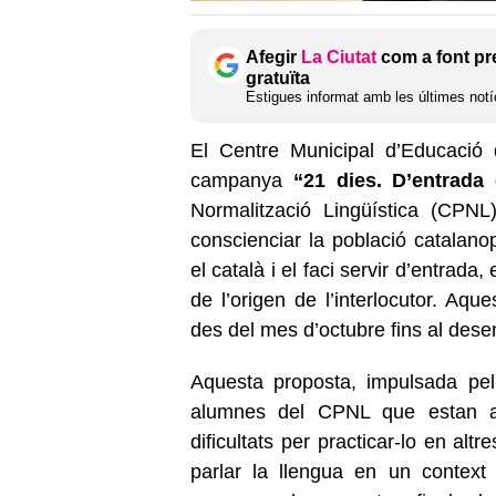
Afegir
La Ciutat
com a font pr
gratuïta
Estigues informat amb les últimes notíc
El Centre Municipal d’Educació d
campanya
“21 dies. D’entrada 
Normalització Lingüística (CPNL
conscienciar la població catalano
el català i el faci servir d’entrad
de l’origen de l’interlocutor. Aqu
des del mes d’octubre fins al de
Aquesta proposta, impulsada pe
alumnes del CPNL que estan apr
dificultats per practicar-lo en altr
parlar la llengua en un context 