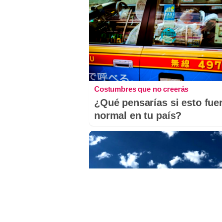
Costumbres que no creerás
¿Qué pensarías si esto fue
normal en tu país?