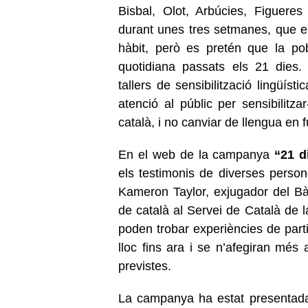
Bisbal, Olot, Arbúcies, Figuere
durant unes tres setmanes, que e
hàbit, però es pretén que la pob
quotidiana passats els 21 dies.
tallers de sensibilització lingüíst
atenció al públic per sensibilitza
català, i no canviar de llengua en 
En el web de la campanya
“21 d
els testimonis de diverses pers
Kameron Taylor, exjugador del Bà
de català al Servei de Català de 
poden trobar experiències de parti
lloc fins ara i se n’afegiran més a
previstes.
La campanya ha estat presentada