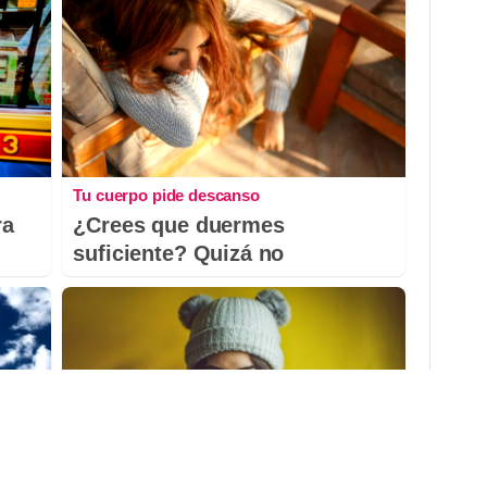
Tu cuerpo pide descanso
ra
¿Crees que duermes
suficiente? Quizá no