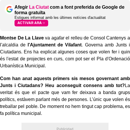
Afegir
La Ciutat
com a font preferida de Google de
forma gratuïta
Estigues informat amb les últimes notícies d'actualitat
ACTIVAR ARA
Montse De La Llave
va agafar el relleu de Consol Cantenys a
l'alcaldia de
l'Ajuntament de Vilafant
. Governa amb Junts i
Ciutadans. Ens ha explicat algunes coses que volen fer i quin
és l'estat de projectes en curs, com pot ser el Pla d'Ordenació
Urbanística Municipal.
Com han anat aquests primers sis mesos governant amb
Junts i Ciutadans? Heu aconseguit consens amb tot?
La
veritat és que el pacte que vam fer deixava a banda grups
polítics, estàvem parlant més de persones. L’únic que volen és
treballar pel poble. De moment no hem tingut cap problema, es
fa política municipal.