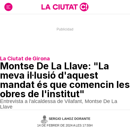
Ir
al
contenido
La Ciutat de Girona
Montse De La Llave: "La
meva il·lusió d'aquest
mandat és que comencin les
obres de l'institut"
Entrevista a l'alcaldessa de Vilafant, Montse De La
Llave
SERGIO LAHOZ DORANTE
14 DE FEBRER DE 2024 A LES 17:55H