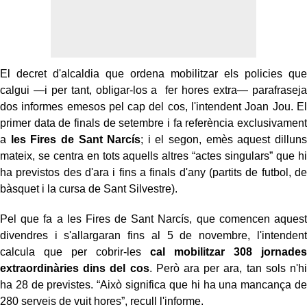
El decret d'alcaldia que ordena mobilitzar els policies que
calgui —i per tant, obligar-los a fer hores extra— parafraseja
dos informes emesos pel cap del cos, l'intendent Joan Jou. El
primer data de finals de setembre i fa referència exclusivament
a
les Fires de Sant Narcís
; i el segon, emès aquest dilluns
mateix, se centra en tots aquells altres “actes singulars” que hi
ha previstos des d'ara i fins a finals d'any (partits de futbol, de
bàsquet i la cursa de Sant Silvestre).
Pel que fa a les Fires de Sant Narcís, que comencen aquest
divendres i s'allargaran fins al 5 de novembre, l'intendent
calcula que per cobrir-les
cal mobilitzar 308 jornades
extraordinàries dins del cos
. Però ara per ara, tan sols n'hi
ha 28 de previstes. “Això significa que hi ha una mancança de
280 serveis de vuit hores”, recull l'informe.