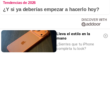
Tendencias de 2026
¿Y si ya deberías empezar a hacerlo hoy?
DISCOVER WITH
Lleva el estilo en la
Contingut relacionat
mano
¿Sientes que tu iPhone
El servei de Girocleta de Girona celebra el
completa tu look?
16è aniversari amb més de 5.000 usuaris
fidelitzats
Els Amics de les Arts faran una actuació
doble a les escales la catedral de Girona per
celebrar els 20 anys de trajectòria
La Diputació de Girona destinarà 6 MEUR a la
Ryder Cup per promocionar la demarcació