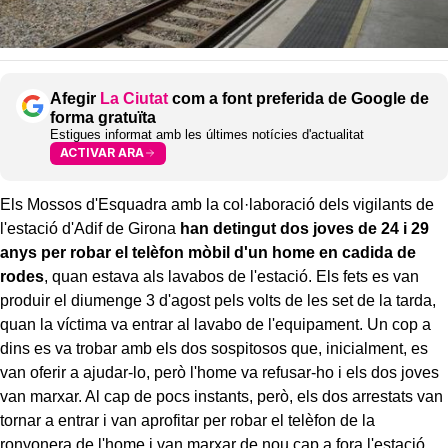
Afegir
La Ciutat
com a font preferida de Google de
forma gratuïta
Estigues informat amb les últimes notícies d'actualitat
ACTIVAR ARA
Els Mossos d'Esquadra amb la col·laboració dels vigilants de
l'estació d'Adif de Girona
han detingut dos joves de 24 i 29
anys per robar el telèfon mòbil d'un home en cadida de
rodes
, quan estava als lavabos de l'estació. Els fets es van
produir el diumenge 3 d'agost pels volts de les set de la tarda,
quan la víctima va entrar al lavabo de l'equipament. Un cop a
dins es va trobar amb els dos sospitosos que, inicialment, es
van oferir a ajudar-lo, però l'home va refusar-ho i els dos joves
van marxar. Al cap de pocs instants, però, els dos arrestats van
tornar a entrar i van aprofitar per robar el telèfon de la
ronyonera de l'home i van marxar de nou cap a fora l'estació.