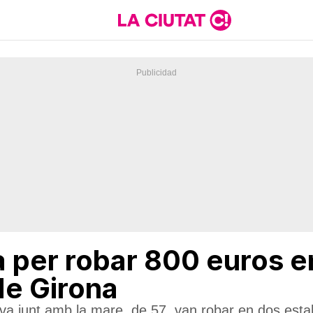
 per robar 800 euros en
de Girona
va junt amb la mare, de 57, van robar en dos est