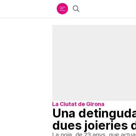
Ir
Cercar
al
contenido
La Ciutat de Girona
Una detinguda
dues joieries 
La noia, de 23 anys, que actua