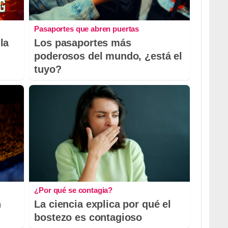
Pasaportes que abren puertas
la
Los pasaportes más
poderosos del mundo, ¿está el
tuyo?
¿Por qué se contagia?
n
La ciencia explica por qué el
bostezo es contagioso