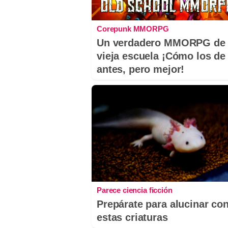
Corepunk MMORPG
Un verdadero MMORPG de 
vieja escuela ¡Cómo los de
antes, pero mejor!
Parece ciencia ficción
Prepárate para alucinar co
estas criaturas