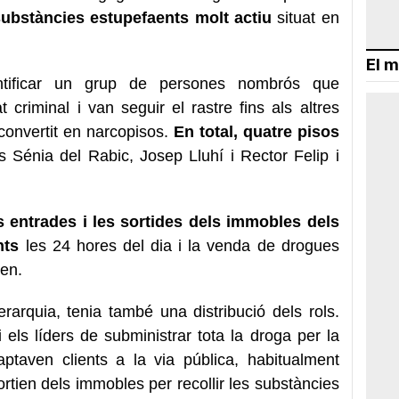
ubstàncies estupefaents molt actiu
situat en
El m
dentificar un grup de persones nombrós que
criminal i van seguir el rastre fins als altres
 convertit en narcopisos.
En total, quatre pisos
ers Sénia del Rabic, Josep Lluhí i Rector Felip i
s entrades i les sortides dels immobles dels
nts
les 24 hores del dia i la venda de drogues
nen.
rarquia, tenia també una distribució dels rols.
els líders de subministrar tota la droga per la
captaven clients a la via pública, habitualment
sortien dels immobles per recollir les substàncies