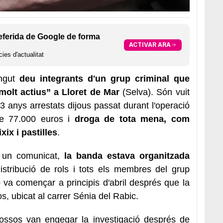
eferida de Google de forma
ACTIVAR ARA
ies d'actualitat
ingut
deu integrants d'un grup criminal que
olt actius” a Lloret de Mar
(Selva). Són vuit
 anys arrestats dijous passat durant l'operació
de 77.000 euros i
droga de tota mena, com
ix i pastilles
.
 un comunicat,
la banda estava organitzada
stribució de rols i tots els membres del grup
ó va començar a principis d'abril després que la
s, ubicat al carrer Sénia del Rabic.
 Mossos van engegar la investigació després de