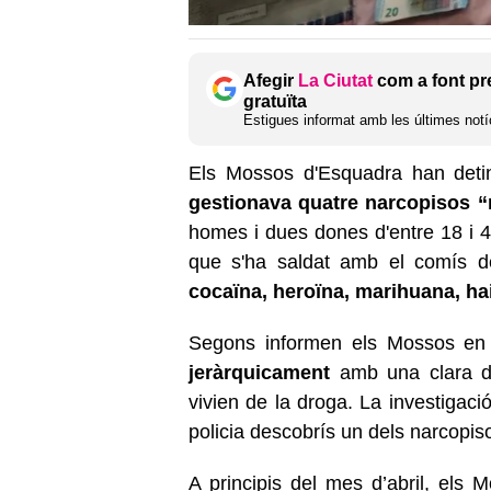
Afegir
La Ciutat
com a font pr
gratuïta
Estigues informat amb les últimes notíc
Els Mossos d'Esquadra han det
gestionava quatre narcopisos “m
homes i dues dones d'entre 18 i 43
que s'ha saldat amb el comís 
cocaïna, heroïna, marihuana, haix
Segons informen els Mossos en
jeràrquicament
amb una clara di
vivien de la droga. La investigaci
policia descobrís un dels narcopiso
A principis del mes d’abril, els