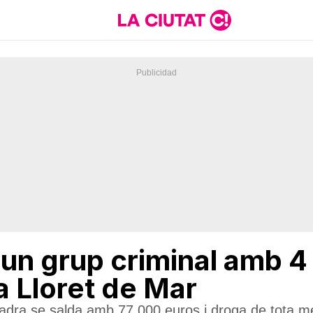
un grup criminal amb 4
a Lloret de Mar
adra se salda amb 77.000 euros i droga de tota m