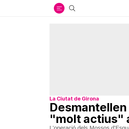
Ir
Cercar
al
contenido
La Ciutat de Girona
Desmantellen 
"molt actius" 
L'operació dels Mossos d'Esqu