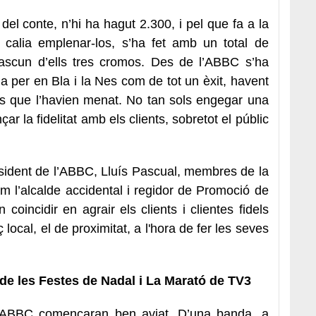
el conte, n’hi ha hagut 2.300, i pel que fa a la
 calia emplenar-los, s’ha fet amb un total de
ascun d’ells tres cromos. Des de l’ABBC s’ha
 per en Bla i la Nes com de tot un èxit, havent
us que l’havien menat. No tan sols engegar una
ar la fidelitat amb els clients, sobretot el públic
esident de l’ABBC, Lluís Pascual, membres de la
com l’alcalde accidental i regidor de Promoció de
 coincidir en agrair els clients i clientes fidels
ocal, el de proximitat, a l'hora de fer les seves
de les Festes de Nadal i La Marató de TV3
e l’ABBC començaran ben aviat. D’una banda, a