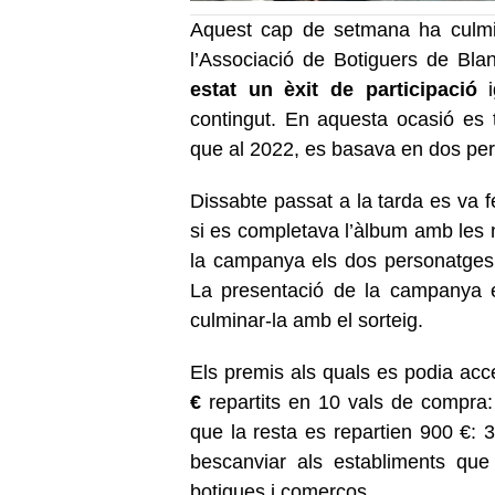
Aquest cap de setmana ha culm
l’Associació de Botiguers de Bl
estat un èxit de participació
i
contingut. En aquesta ocasió es
que al 2022, es basava en dos per
Dissabte passat a la tarda es va f
si es completava l’àlbum amb les 
la campanya els dos personatges
La presentació de la campanya e
culminar-la amb el sorteig.
Els premis als quals es podia ac
€
repartits en 10 vals de compra: 
que la resta es repartien 900 €: 
bescanviar als establiments qu
botigues i comerços.