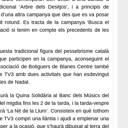
dicional ‘Arbre dels Desitjos’, i a principis de
 d’una altra campanya que des que es va posar
t rotund. Es tracta de la campanya ‘Busca el
ipació si tenim en compte els precedents de les
uesta tradicional figura del pessebrisme català
que participen en la campanya, aconseguint el
Associació de Botiguers de Blanes Centre també
 de TV3 amb dues activitats que han esdevingut
stes de Nadal.
rà la Quina Solidària al Banc dels Músics del
 migdia fins les 2 de la tarda, i la tarda-vespre
à ‘La Nit de la Llum’. Consisteix en què tothom
de TV3 compri una llàntia i ajudi a emplenar una
r a la ocasió, que s’haurà dibuixat al terra del