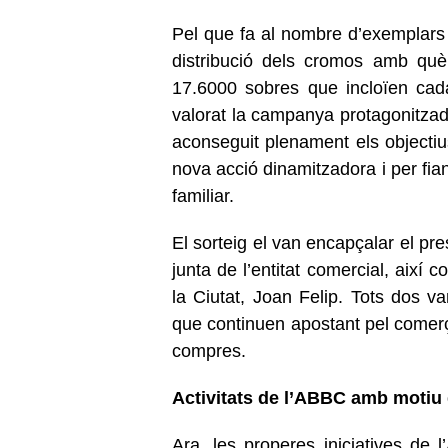
Pel que fa al nombre d’exemplars d
distribució dels cromos amb què
17.6000 sobres que incloïen cad
valorat la campanya protagonitzada
aconseguit plenament els objecti
nova acció dinamitzadora i per fianç
familiar.
El sorteig el van encapçalar el pr
junta de l’entitat comercial, així 
la Ciutat, Joan Felip. Tots dos van
que continuen apostant pel comerç l
compres.
Activitats de l’ABBC amb motiu 
Ara, les properes iniciatives d