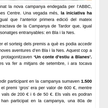
inat la nova campanya endegada per l’ABBC,
anes Centre. Una vegada més,
la iniciativa ha
gual que l’anterior primera edició del mateix
 tractava de la Campanya de Tardor que, igual
sonatges entranyables: en Bla i la Nes.
er el sorteig dels premis a què es podia accedir
noves aventures d’en Bla i la Nes. Aquest cop a
 protagonitzaven
‘Un conte d’estiu a Blanes’.
s va fer a mitjans de setembre, i ara tocava
cedir participant en la campanya sumaven
1.500
el premi ‘gros’ era per valor de 600 €, mentre
3 vals de 200 € i 6 de 50 €. Els vals es podran
e han participat en la campanya, una 80a de