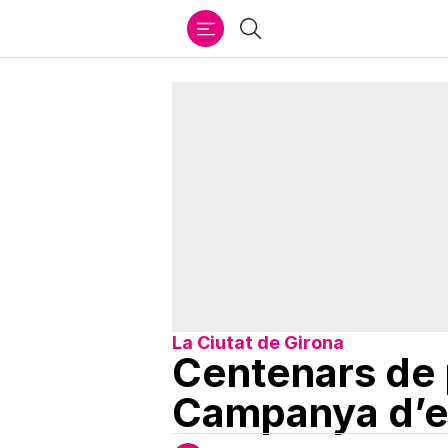
Ir
Cercar
al
contenido
La Ciutat de Girona
Centenars de 
Campanya d’en