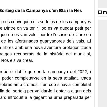
Sorteig de la Campanya d’en Bla i la Nes
El m
ue es convoquen els sortejos de les campanyes
 Dintre on va tenir lloc es va quedar petit per
que no es van voler perdre l’ocasió de viure en
a de les afortunades guanyadores dels vals. El
n llibres amb una nova aventura protagonitzada
atges recuperats de la història del municipi,
 Ros els va crear.
irebé el doble que en la campanya del 2022, i
 poder completar-se en la seva totalitat. Cada
 sobres amb cromos, i un cop s’havia completat
ia del sorteig per validar-lo i optar a algun dels
rd introduït a la gegantina urna preparada per