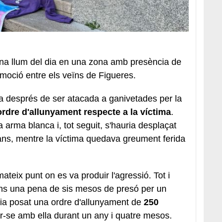
lena llum del dia en una zona amb presència de
moció entre els veïns de Figueres.
a després de ser atacada a ganivetades per la
ordre d'allunyament respecte a la víctima
.
arma blanca i, tot seguit, s'hauria desplaçat
mans, mentre la víctima quedava greument ferida
mateix punt on es va produir l'agressió. Tot i
luns una pena de sis mesos de presó per un
avia posat una ordre d'allunyament de
250
ar-se amb ella durant un any i quatre mesos.