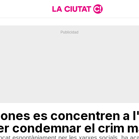
ones es concentren a l
er condemnar el crim m
vocat espontàniament per les xarxes socials, ha ac