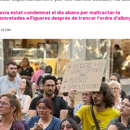
havia estat condemnat el dia abans per maltractar-la
anivetades a Figueres després de trencar l’ordre d’allu
 19:23H