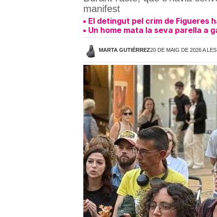
manifest
El detingut pel crim de Figueres 
Un home mata la seva parella a g
MARTA GUTIÉRREZ
20 DE MAIG DE 2026 A LES