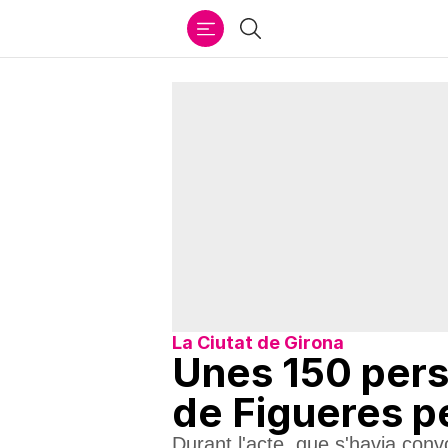
Ir
Cercar
al
contenido
La Ciutat de Girona
Unes 150 pers
de Figueres p
Durant l'acte, que s'havia con