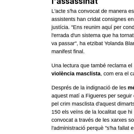
l'assassinat
L'acte s'ha convocat de manera esp
assistents han cridat consignes e
justícia. "Ens reunim aquí per con
l'errada d'un sistema que ha tornat
va passar", ha etzibat Yolanda Bla
manifest final.
Una lectura que també reclama el 
violència masclista
, com era el c
Després de la indignació de les
mé
aquest matí a Figueres per seguir e
pel crim masclista d'aquest dimarts 
150 els veïns de la localitat que hi
convocat a través de les xarxes so
l'administració perquè "s'ha fallat 