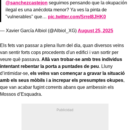
@sanchezcastejon
seguimos pensando que la okupación
ilegal es una anécdota menor? Ya ves la pinta de
"vulnerables" que…
pic.twitter.com/SrreI8JHK0
— Xavier García Albiol (@Albiol_XG)
August 25, 2025
Els fets van passar a plena llum del dia, quan diversos veïns
van sentir forts cops procedents d'un edifici i van sortir per
veure què passava.
Allà van trobar-se amb tres individus
intentant rebentar la porta a puntades de peu
. Lluny
d’intimidar-se,
els veïns van començar a gravar la situació
amb els seus mòbils i a increpar els presumptes okupes
,
que van acabar fugint corrents abans que arribessin els
Mossos d’Esquadra.