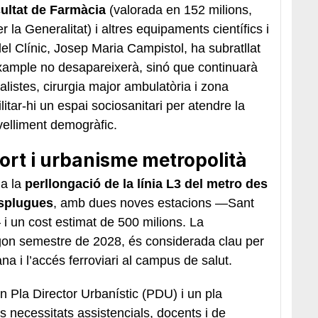
cultat de Farmàcia
(valorada en 152 milions,
la Generalitat) i altres equipaments científics i
del Clínic, Josep Maria Campistol, ha subratllat
’Eixample no desapareixerà, sinó que continuarà
istes, cirurgia major ambulatòria i zona
tar-hi un espai sociosanitari per atendre la
velliment demogràfic.
rt i urbanisme metropolità
a la
perllongació de la línia L3 del metro des
Esplugues
, amb dues noves estacions —Sant
 un cost estimat de 500 milions. La
gon semestre de 2028, és considerada clau per
ana i l’accés ferroviari al campus de salut.
n Pla Director Urbanístic (PDU) i un pla
es necessitats assistencials, docents i de