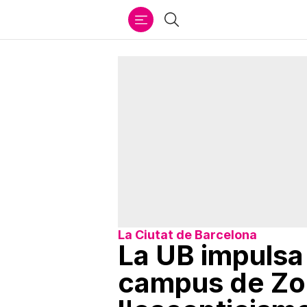
Ir
Cercar
al
contenido
La Ciutat de Barcelona
La UB impulsa 
campus de Zon