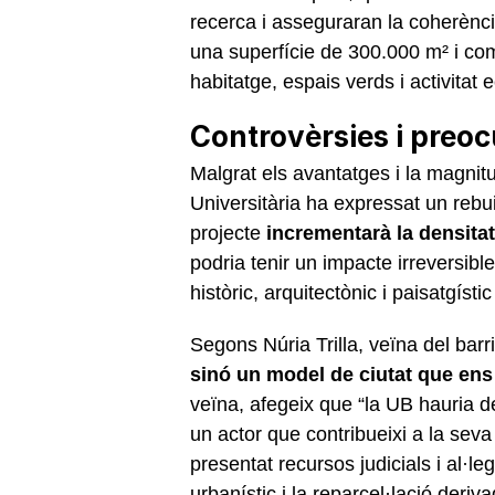
recerca i asseguraran la coherènci
una superfície de 300.000 m² i com
habitatge, espais verds i activitat
Controvèrsies i preo
Malgrat els avantatges i la magnit
Universitària ha expressat un rebui
projecte
incrementarà la densitat
podria tenir un impacte irreversibl
històric, arquitectònic i paisatgístic
Segons Núria Trilla, veïna del barri
sinó un model de ciutat que ens
veïna, afegeix que “la UB hauria de
un actor que contribueixi a la seva
presentat recursos judicials i al·l
urbanístic i la reparcel·lació deri