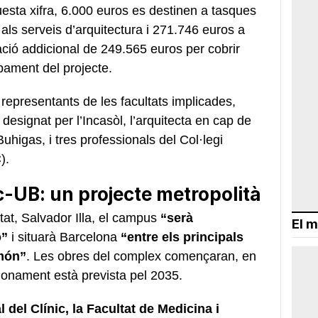
uesta xifra, 6.000 euros es destinen a tasques
als serveis d’arquitectura i 271.746 euros a
ció addicional de 249.565 euros per cobrir
pament del projecte.
representants de les facultats implicades,
 designat per l’Incasòl, l’arquitecta en cap de
higas, i tres professionals del Col·legi
C).
c-UB: un projecte metropolità
tat, Salvador Illa, el campus
“serà
El m
ó”
i situarà Barcelona
“entre els principals
 món”
. Les obres del complex començaran, en
ncionament està prevista pel 2035.
 del Clínic, la Facultat de Medicina i