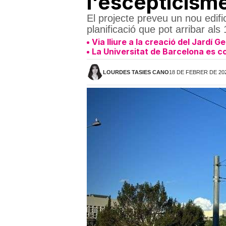
l'escepticisme
El projecte preveu un nou edif
planificació que pot arribar als
Via lliure a la creació del Jardí G
La Universitat de Barcelona es con
LOURDES TASIES CANO
18 DE FEBRER DE 202