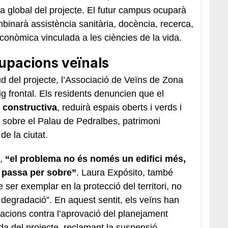
a global del projecte. El futur campus ocuparà
binarà assistència sanitària, docència, recerca,
 econòmica vinculada a les ciències de la vida.
cupacions veïnals
ud del projecte, l’Associació de Veïns de Zona
g frontal. Els residents denuncien que el
 constructiva
, reduirà espais oberts i verds i
e sobre el Palau de Pedralbes, patrimoni
 de la ciutat.
,
“el problema no és només un edifici més,
 passa per sobre”
. Laura Expósito, també
 ser exemplar en la protecció del territori, no
 degradació”. En aquest sentit, els veïns han
egacions contra l’aprovació del planejament
vada del projecte, reclamant la suspensió