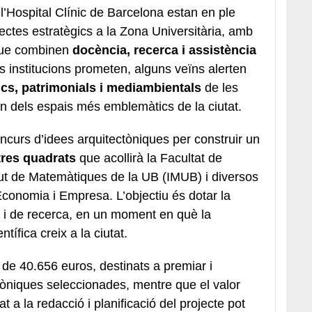
l’Hospital Clínic de Barcelona estan en ple
ctes estratègics a la Zona Universitària, amb
 que combinen
docència, recerca i assistència
les institucions prometen, alguns veïns alerten
cs, patrimonials i mediambientals
de les
un dels espais més emblemàtics de la ciutat.
curs d’idees arquitectòniques per construir un
tres quadrats
que acollirà la Facultat de
itut de Matemàtiques de la UB (IMUB) i diversos
Economia i Empresa. L’objectiu és dotar la
s i de recerca, en un moment en què la
ífica creix a la ciutat.
de 40.656 euros, destinats a premiar i
òniques seleccionades, mentre que el valor
t a la redacció i planificació del projecte pot