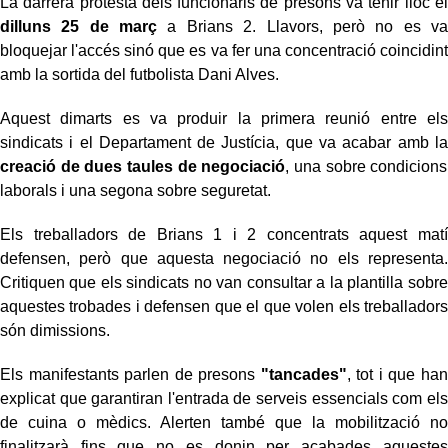
La darrera protesta dels funcionaris de presons va tenir lloc el
dilluns 25 de març
a Brians 2. Llavors, però no es va
bloquejar l'accés sinó que es va fer una concentració coincidint
amb la sortida del futbolista Dani Alves.
Aquest dimarts es va produir la primera reunió entre els
sindicats i el Departament de Justícia, que va acabar amb la
creació de dues taules de negociació
, una sobre condicions
laborals i una segona sobre seguretat.
Els treballadors de Brians 1 i 2 concentrats aquest matí
defensen, però que aquesta negociació no els representa.
Critiquen que els sindicats no van consultar a la plantilla sobre
aquestes trobades i defensen que el que volen els treballadors
són dimissions.
Els manifestants parlen de presons
"tancades"
, tot i que han
explicat que garantiran l'entrada de serveis essencials com els
de cuina o mèdics. Alerten també que la mobilització no
finalitzarà fins que no es donin per acabades aquestes