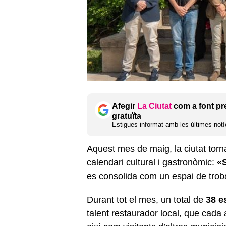
Afegir
La Ciutat
com a font pr
gratuïta
Estigues informat amb les últimes notíc
Aquest mes de maig, la ciutat torn
calendari cultural i gastronòmic:
«
es consolida com un espai de trob
Durant tot el mes, un total de
38 e
talent restaurador local, que cad