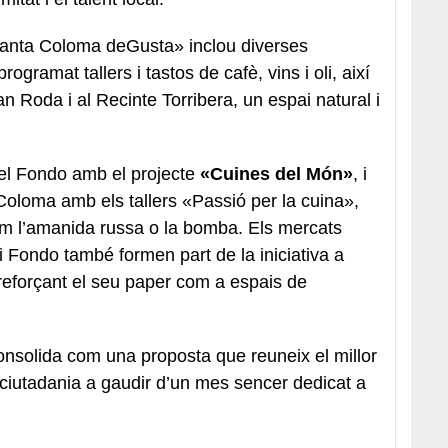
Santa Coloma deGusta» inclou diverses
ogramat tallers i tastos de cafè, vins i oli, així
n Roda i al Recinte Torribera, un espai natural i
del Fondo amb el projecte
«Cuines del Món»
, i
Coloma amb els tallers «Passió per la cuina»,
m l’amanida russa o la bomba. Els mercats
i Fondo també formen part de la iniciativa a
 reforçant el seu paper com a espais de
onsolida com una proposta que reuneix el millor
a ciutadania a gaudir d’un mes sencer dedicat a