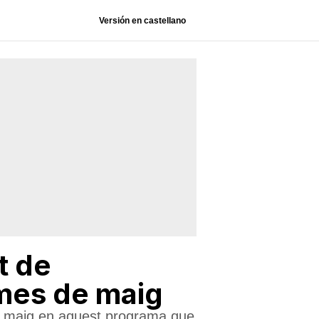
Versión en castellano
t de
l mes de maig
de maig en aquest programa que