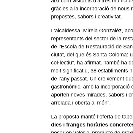
així com visitants d’altres municip
gràcies a la incorporació de nous 
propostes, sabors i creativitat.
L’alcaldessa, Mireia Gonzaléz, a
representants del sector de la res
de l’Escola de Restauració de Sa
ciutat, del que és Santa Coloma: u
col·lectiu”, ha afirmat. També ha
molt significatiu, 38 establiments 
de l’any passat. Un creixement que re
gastronòmic, amb la incorporació 
aporten noves mirades, sabors i cr
arrelada i oberta al món”.
La proposta manté l’oferta de tape
dies i franges horàries concrete
posar en valor el producte de proximi