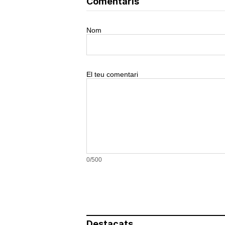
Comentaris
Nom
El teu comentari
0/500
Destacats