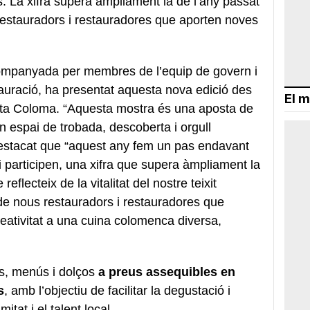
is. La xifra supera àmpliament la de l’any passat
restauradors i restauradores que aporten noves
companyada per membres de l’equip de govern i
tauració, ha presentat aquesta nova edició des
El m
nta Coloma. “Aquesta mostra és una aposta de
n espai de trobada, descoberta i orgull
 destacat que “aquest any fem un pas endavant
hi participen, una xifra que supera àmpliament la
flecteix de la vitalitat del nostre teixit
de nous restauradors i restauradores que
eativitat a una cuina colomenca diversa,
s, menús i dolços
a preus assequibles en
s
, amb l’objectiu de facilitar la degustació i
tat i el talent local.