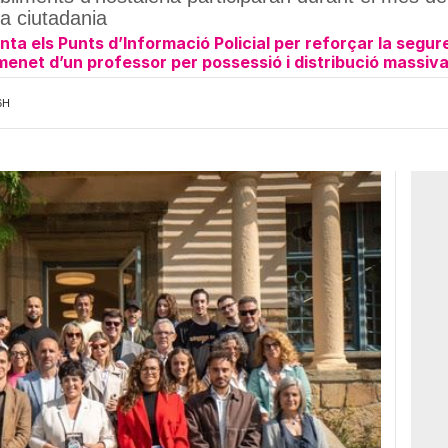
 la ciutadania
a els Punts d’Informació Policial per reforçar la segur
net d’un professor per possessió i distribució massiva 
6H