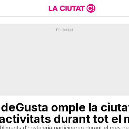
deGusta omple la ciuta
activitats durant tot e
bliments d'hostaleria participaran durant el mes 