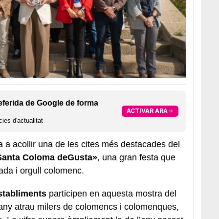
eferida de Google de forma
ACTIVAR ARA
ies d'actualitat
a a acollir una de les cites més destacades del
Santa Coloma deGusta»
, una gran festa que
ada i orgull colomenc.
stabliments
participen en aquesta mostra del
a any atrau milers de colomencs i colomenques,