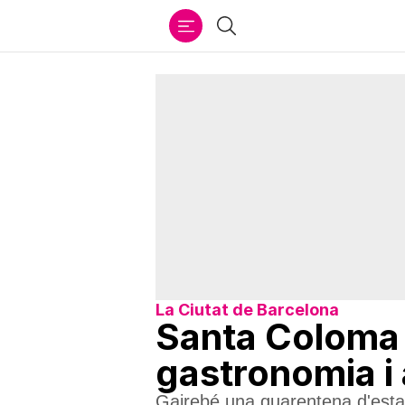
Ir
Cercar
al
contenido
La Ciutat de Barcelona
Santa Coloma 
gastronomia i 
Gairebé una quarentena d'esta