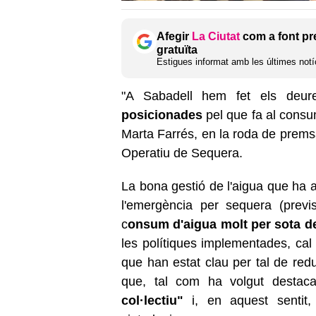
Afegir
La Ciutat
com a font pr
gratuïta
Estigues informat amb les últimes notíc
"A Sabadell hem fet els deu
posicionades
pel que fa al consum
Marta Farrés, en la roda de premsa
Operatiu de Sequera.
La bona gestió de l'aigua que ha ac
l'emergència per sequera (prev
c
onsum d'aigua molt per sota de
les polítiques implementades, cal
que han estat clau per tal de re
que, tal com ha volgut destaca
col·lectiu"
i, en aquest sentit,