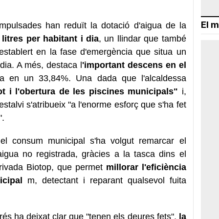
El m
impulsades han reduït la dotació d'aigua de la
 litres per habitant i dia
, un llindar que també
establert en la fase d'emergència que situa un
 dia. A més, destaca l
'important descens en el
ua en un 33,84%. Una dada que l'alcaldessa
ot i l'obertura de les piscines municipals"
i,
talvi s'atribueix "a l'enorme esforç que s'ha fet
".
el consum municipal s'ha volgut remarcar el
gua no registrada, gràcies a la tasca dins el
privada
Biotop
, que permet
millorar l'eficiència
cipal
m, detectant i reparant qualsevol fuita
rés ha deixat clar que "tenen els deures fets",
la