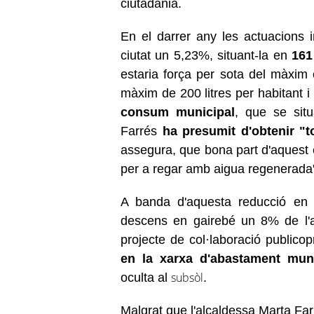
ciutadania.
En el darrer any les actuacions 
ciutat un 5,23%, situant-la en
161
estaria força per sota del màxim 
màxim de 200 litres per habitant i
consum municipal
, que se sit
Farrés
ha presumit d'obtenir "t
assegura, que bona part d'aquest es
per a regar amb aigua regenerada
A banda d'aquesta reducció en 
descens en gairebé un 8% de l'ai
projecte de col·laboració publico
en la xarxa d'abastament muni
subsòl
oculta al
.
Malgrat que l'alcaldessa Marta Far