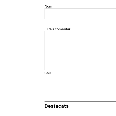
Nom
El teu comentari
0/500
Destacats