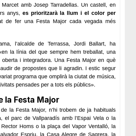
t Marcet amb Josep Tarradellas. Un castell, en
ers anys,
es prioritzarà la llum i el color per
at de fer una Festa Major cada vegada més
ama, l’alcalde de Terrassa, Jordi Ballart, ha
«en la línia del que sempre hem treballat, una
a, oberta i integradora. Una Festa Major en què
audir de propostes que li agradin. I estic segur
variat programa que omplirà la ciutat de música,
ivitats pensades per a tots els públics».
e la Festa Major
 de la Festa Major, n’hi trobem de ja habituals
, el parc de Vallparadís amb l’Espai Vela o la
l Rector Homs o la plaça del Vapor Ventalló, la
Salvador Espriu, la Casa Alegre de Sagrera, la