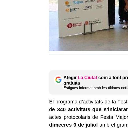
Afegir
La Ciutat
com a font pr
gratuïta
Estigues informat amb les últimes notíc
El programa d’activitats de la F
de
340 activitats que s’iniciaran
actes protocolaris de Festa Majo
dimecres 9 de juliol
amb el gran 