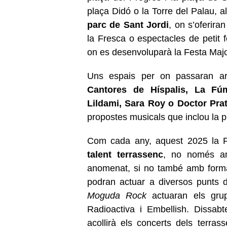
plaça Didó o la Torre del Palau, 
parc de Sant Jordi
, on s’oferir
la Fresca o espectacles de petit f
on es desenvoluparà la Festa Maj
Uns espais per on passaran ar
Cantores de Híspalis, La Fúm
Lildami, Sara Roy o Doctor Pra
propostes musicals que inclou la 
Com cada any, aquest 2025 la F
talent terrassenc
, no només a
anomenat, si no també amb formac
podran actuar a diversos punts de
Moguda Rock
actuaran els gru
Radioactiva i Embellish. Dissab
acollirà els concerts dels terra