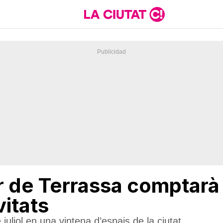
r de Terrassa comptar
itats
 juliol en una vintena d’espais de la ciutat