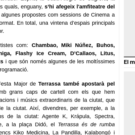
als quals, enguany,
s’hi afegeix l'amfiteatre del
an algunes propostes com sessions de Cinema a
ormat. En total, una vintena d’espais principals
or.
tistes com:
Chambao, Miki Núñez, Buhos,
iga, Flashy Ice Cream, D’Callaos, Litus,
ts
i que són només algunes de les moltíssimes
El m
programació.
esta Major de
Terrassa també apostarà pel
mb grans caps de cartell com els que hem
ions i músics extraordinaris de la ciutat, que
 la ciutat. Així, divendres, per exemple, a la
ps de la ciutat: Agente K, Krápula, Spectra,
te, a la plaça Didó, el
Terrassa és de rumba
ssencs Kiko Medicina, La Pandilla, Kalabongó i