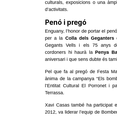
culturals, exposicions o una àmpl
d’activitats.
Penó i pregó
Enguany, l’honor de portar el penó
per a la
Colla dels Geganters 
Gegants
Vells i els 75 anys 
cordoners hi haurà la
Penya Bar
aniversari i que sens dubte és tamb
Pel que fa al pregó de Festa Ma
ànima de
la campanya “Els bom
l’Entitat Cultural
El Porronet i pa
Terrassa.
Xavi Casas també ha participat e
2012, va liderar l’equip de Bombe