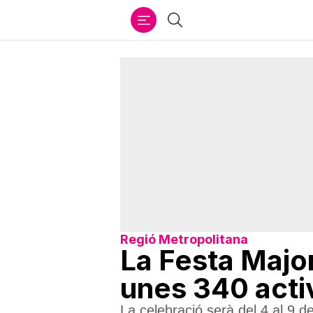
Ir
Cercar
al
contenido
Regió Metropolitana
La Festa Majo
unes 340 activ
La celebració serà del 4 al 9 de