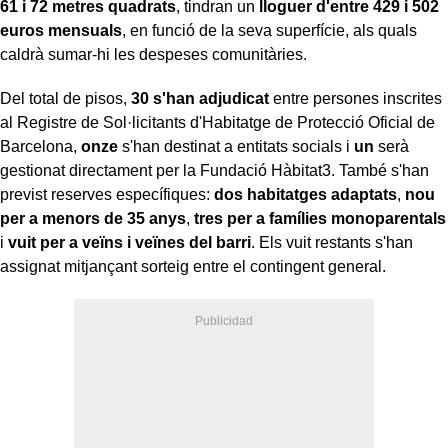
61 i 72 metres quadrats
, tindran un
lloguer d'entre 429 i 502
euros mensuals
, en funció de la seva superfície, als quals
caldrà sumar-hi les despeses comunitàries.
Del total de pisos,
30 s'han adjudicat
entre persones inscrites
al Registre de Sol·licitants d'Habitatge de Protecció Oficial de
Barcelona,
onze
s'han destinat a entitats socials i
un
serà
gestionat directament per la Fundació Hàbitat3. També s'han
previst reserves específiques:
dos habitatges adaptats
,
nou
per a menors de 35 anys
,
tres per a famílies monoparentals
i
vuit per a veïns i veïnes del barri
. Els vuit restants s'han
assignat mitjançant sorteig entre el contingent general.