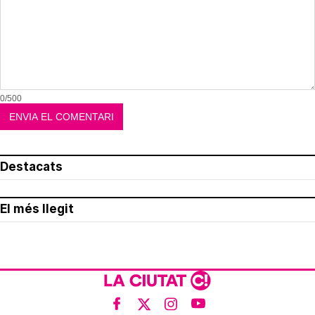
0/500
Destacats
El més llegit