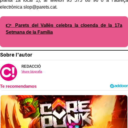
planta 1a local 1), al telèfon 93 573 88 96 o a l’adreça
electrònica slop@parets.cat.
👉 Parets del Vallès celebra la cloenda de la 17a
Setmana de la Família
Sobre l'autor
REDACCIÓ
Veure biografia