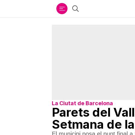
Ir
Cercar
al
contenido
La Ciutat de Barcelona
Parets del Val
Setmana de la
El municipi posa el punt final 