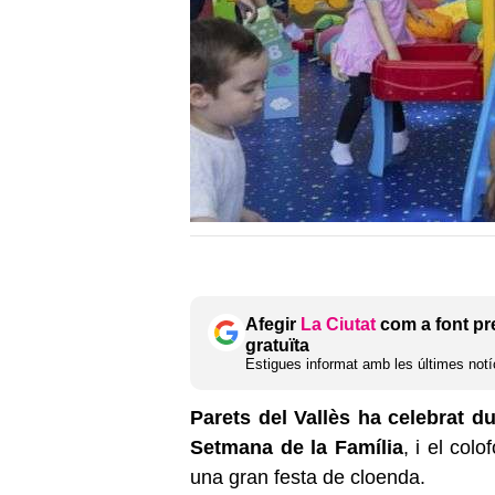
Afegir
La Ciutat
com a font pr
gratuïta
Estigues informat amb les últimes notíc
Parets del Vallès ha celebrat d
Setmana de la Família
, i el col
una gran festa de cloenda.