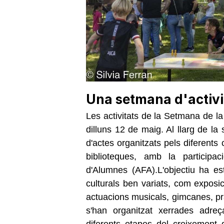
Una setmana d'activi
Les activitats de la Setmana de l
dilluns 12 de maig. Al llarg de l
d'actes organitzats pels diferents
biblioteques, amb la particip
d'Alumnes (AFA).L'objectiu ha e
culturals ben variats, com exposic
actuacions musicals, gimcanes, pràc
s'han organitzat xerrades adre
diferents etapes del creixement d