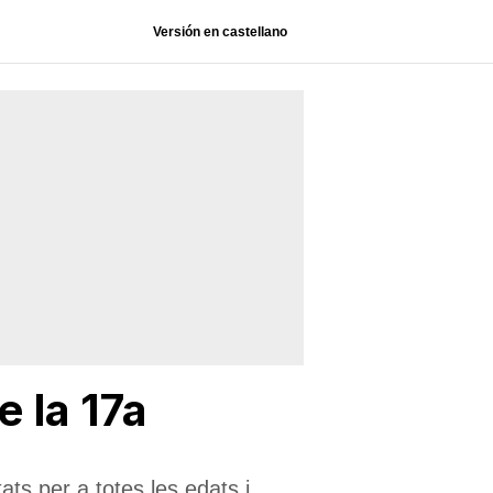
Versión en castellano
e la 17a
ats per a totes les edats i