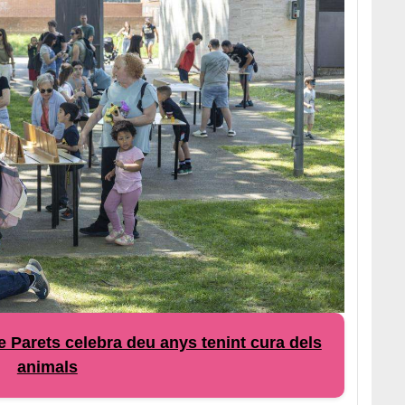
e Parets celebra deu anys tenint cura dels
animals