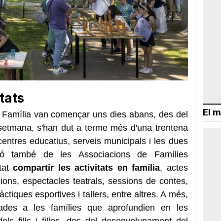
tats
El m
a Família van començar uns dies abans, des del
a setmana, s'han dut a terme més d'una trentena
 centres educatius, serveis municipals i les dues
ació també de les Associacions de Famílies
stat
compartir les activitats en família
, actes
ions, espectacles teatrals, sessions de contes,
tiques esportives i tallers, entre altres. A més,
çades a les famílies que aprofundien en les
els fills i filles, des del desenvolupament del