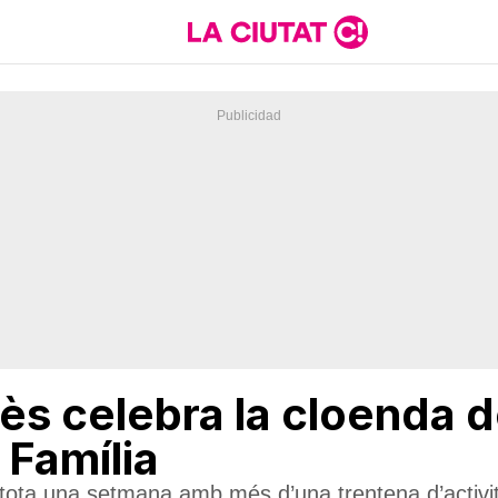
lès celebra la cloenda d
 Família
a tota una setmana amb més d’una trentena d’activit