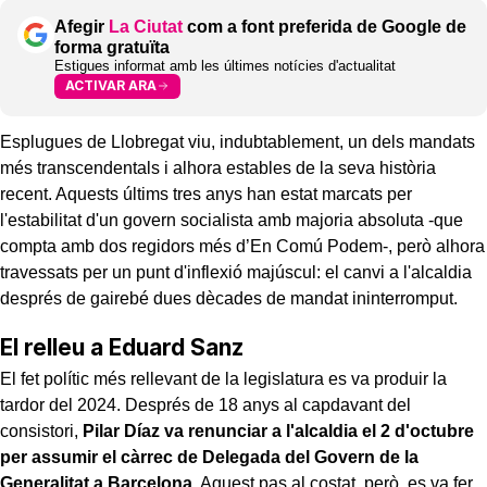
Afegir
La Ciutat
com a font preferida de Google de
forma gratuïta
Estigues informat amb les últimes notícies d'actualitat
ACTIVAR ARA
Esplugues de Llobregat viu, indubtablement, un dels mandats
més transcendentals i alhora estables de la seva història
recent. Aquests últims tres anys han estat marcats per
l'estabilitat d'un govern socialista amb majoria absoluta -que
compta amb dos regidors més d’En Comú Podem-, però alhora
travessats per un punt d'inflexió majúscul: el canvi a l'alcaldia
després de gairebé dues dècades de mandat ininterromput.
El relleu a Eduard Sanz
El fet polític més rellevant de la legislatura es va produir la
tardor del 2024. Després de 18 anys al capdavant del
consistori,
Pilar Díaz va renunciar a l'alcaldia el 2 d'octubre
per assumir el càrrec de Delegada del Govern de la
Generalitat a Barcelona
. Aquest pas al costat, però, es va fer