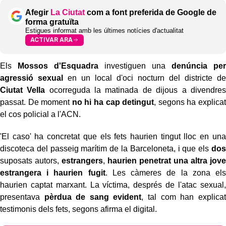
Afegir
La Ciutat
com a font preferida de Google de
forma gratuïta
Estigues informat amb les últimes notícies d'actualitat
ACTIVAR ARA
Els
Mossos d'Esquadra
investiguen una
denúncia per
agressió sexual
en un local d'oci nocturn del districte de
Ciutat Vella
ocorreguda la matinada de dijous a divendres
passat. De moment
no hi ha cap detingut
, segons ha explicat
el cos policial a l'ACN.
'El caso' ha concretat que els fets haurien tingut lloc en una
discoteca del passeig marítim de la Barceloneta, i que els
dos
suposats autors,
estrangers
,
haurien penetrat una altra jove
estrangera i haurien fugit
. Les càmeres de la zona els
haurien captat marxant. La víctima, després de l'atac sexual,
presentava
pèrdua de sang evident
, tal com han explicat
testimonis dels fets, segons afirma el digital.