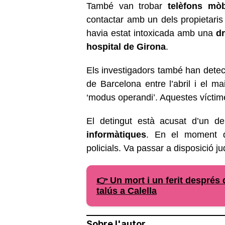
També van trobar
telèfons mòb
contactar amb un dels propietaris
havia estat intoxicada amb una
d
hospital de Girona
.
Els investigadors també han dete
de Barcelona entre l’abril i el ma
‘modus operandi’. Aquestes víctim
El detingut està acusat d’un d
informàtiques
. En el moment d
policials. Va passar a disposició ju
👉 Un mort i un ferit després q
talús a Calella
Sobre l'autor