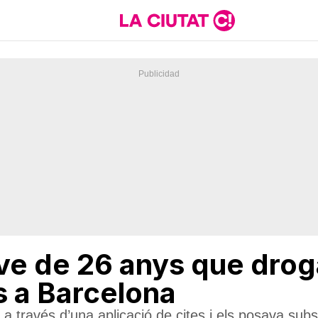
ve de 26 anys que droga
s a Barcelona
 través d’una aplicació de cites i els posava subs