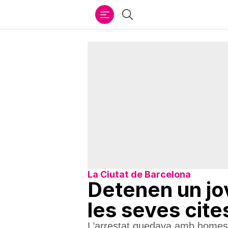
Ir
Cercar
al
contenido
La Ciutat de Barcelona
Detenen un jo
les seves cite
L’arrestat quedava amb homes a