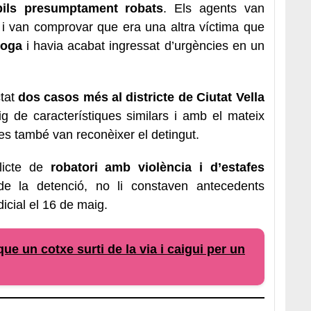
ils presumptament robats
. Els agents van
 i van comprovar que era una altra víctima que
roga
i havia acabat ingressat d’urgències en un
ctat
dos casos més al districte de
Ciutat Vella
ig de característiques similars i amb el mateix
es també van reconèixer el detingut.
elicte de
robatori amb violència i d’estafes
e la detenció, no li constaven antecedents
dicial el 16 de maig.
ue un cotxe surti de la via i caigui per un