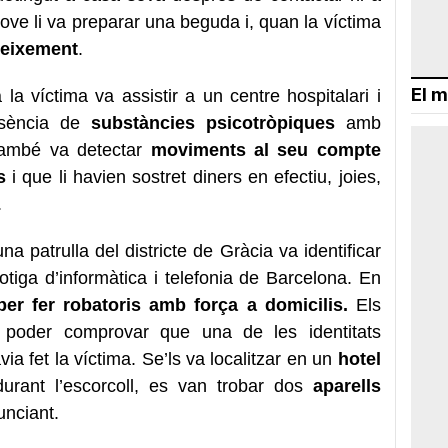
 jove li va preparar una beguda i, quan la víctima
neixement
.
El m
 la víctima va assistir a un centre hospitalari i
esència de
substàncies psicotròpiques
amb
 També va detectar
moviments al seu compte
s
i que li havien sostret diners en efectiu, joies,
.
na patrulla del districte de Gràcia va identificar
tiga d’informàtica i telefonia de Barcelona. En
er fer robatoris amb força a domicilis.
Els
n poder comprovar que una de les identitats
ia fet la víctima. Se’ls va localitzar en un
hotel
urant l’escorcoll, es van trobar dos
aparells
unciant.