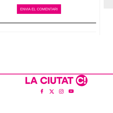
ís legal
Política de privacitat
Política de cookies
Qui som
Contacte
Xarxes soci
Amb col·laboració de: