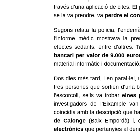
través d’una aplicació de cites. El
se la va prendre, va
perdre el co
Segons relata la policia, l’endemà
l’informe mèdic mostrava la pr
efectes sedants, entre d’altres.
bancari per valor de 9.000 euro
material informàtic i documentació
Dos dies més tard, i en paral·lel, u
tres persones que sortien d’una bo
l’escorcoll, se’ls va trobar
eines p
investigadors de l’Eixample va
coincidia amb la descripció que hav
de Calonge
(Baix Empordà) i, d
electrònics
que pertanyies al den