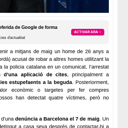
eferida de Google de forma
ACTIVAR ARA
ies d'actualitat
enir a mitjans de maig un home de 26 anys a
dà) acusat de robar a altres homes utilitzant la
la policia catalana en un comunicat, l’arrestat
d’una aplicació de cites
, principalment a
es estupefaents a la beguda
. Posteriorment,
valor econòmic o targetes per fer compres
Mossos han detectat quatre víctimes, però no
n d’una
denúncia a Barcelona el 7 de maig
. Un
detingut a casa seva després de contactar-hi a