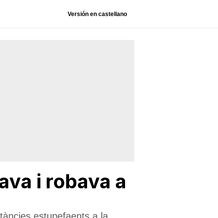
Versión en castellano
va i robava a
tàncies estupefaents a la