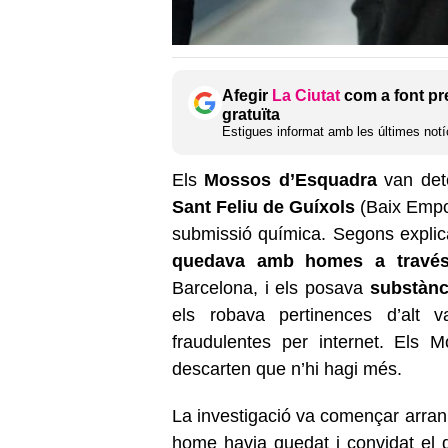
Afegir
La Ciutat
com a font pr
gratuïta
Estigues informat amb les últimes notíc
Els
Mossos d’Esquadra
van det
Sant Feliu de Guíxols
(Baix Empor
submissió química. Segons explica 
quedava amb homes a través 
Barcelona, i els posava
substànci
els robava pertinences d’alt 
fraudulentes per internet. Els 
descarten que n’hi hagi més.
La investigació va començar arra
home havia quedat i convidat el 