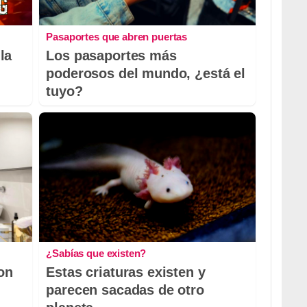
Pasaportes que abren puertas
la
Los pasaportes más
poderosos del mundo, ¿está el
tuyo?
¿Sabías que existen?
con
Estas criaturas existen y
parecen sacadas de otro