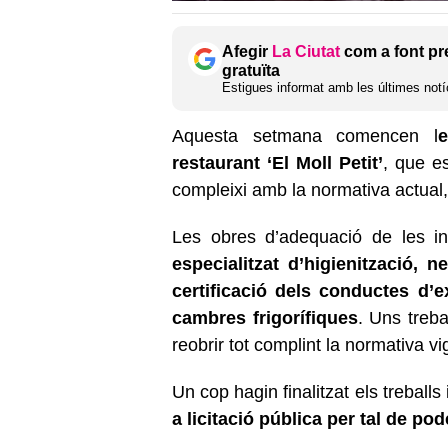
Afegir
La Ciutat
com a font pr
gratuïta
Estigues informat amb les últimes notíc
Aquesta setmana comencen l
e
restaurant ‘El Moll Petit’
, que es
compleixi amb la normativa actual, e
Les obres d’adequació de les ins
especialitzat d’higienització, n
certificació dels conductes d’e
cambres frigorífiques
. Uns treba
reobrir tot complint la normativa vi
Un cop hagin finalitzat els treballs
a licitació pública per tal de pod