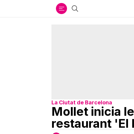
Ir
Cercar
al
contenido
La Ciutat de Barcelona
Mollet inicia 
restaurant 'El 