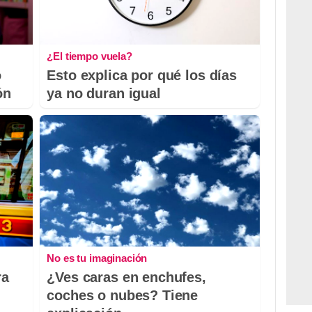
¿El tiempo vuela?
o
Esto explica por qué los días
ón
ya no duran igual
No es tu imaginación
ra
¿Ves caras en enchufes,
coches o nubes? Tiene