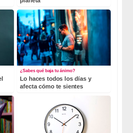
planeta
¿Sabes qué baja tu ánimo?
el
Lo haces todos los días y
afecta cómo te sientes