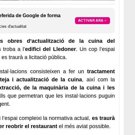
eferida de Google de forma
ACTIVAR ARA
ies d'actualitat
s obres d’actualització de la cuina del
 troba a l’
edifici del Lledoner
. Un cop l’espai
s traurà a licitació pública.
tal·lacions consisteixen a fer un
tractament
eteja i actualització de la cuina
, així com la
xtracció, de la maquinària de la cuina i les
lls que permetran que les instal·lacions puguin
gent.
 i l’espai compleixi la normativa actual,
es traurà
er reobrir el restaurant
el més aviat possible.