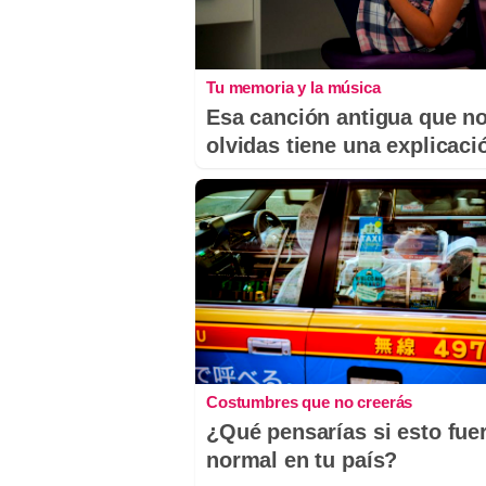
Tu memoria y la música
Esa canción antigua que n
olvidas tiene una explicaci
Costumbres que no creerás
¿Qué pensarías si esto fue
normal en tu país?