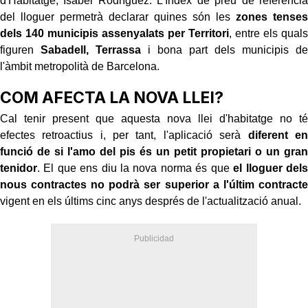
d'Habitatge, Isabel Rodríguez. L'índex de preu de referència
del lloguer permetrà declarar quines són les
zones tenses
dels 140 municipis assenyalats per Territori
, entre els quals
figuren
Sabadell, Terrassa
i bona part dels municipis de
l'àmbit metropolità de Barcelona.
COM AFECTA LA NOVA LLEI?
Cal tenir present que aquesta nova llei d'habitatge no té
efectes retroactius i, per tant, l'aplicació serà
diferent en
funció de si l'amo del pis és un petit propietari o un gran
tenidor
. El que ens diu la nova norma és que
el lloguer dels
nous contractes no podrà ser superior a l'últim contracte
vigent en els últims cinc anys després de l'actualització anual.