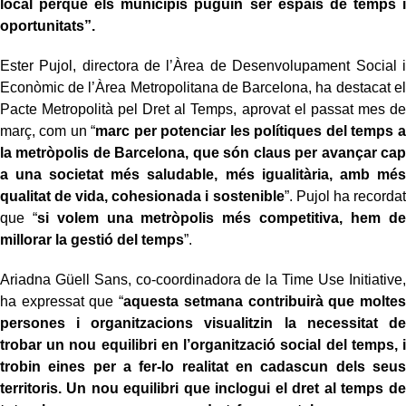
local perquè els municipis puguin ser espais de temps i
oportunitats”.
Ester Pujol, directora de l’Àrea de Desenvolupament Social i
Econòmic de l’Àrea Metropolitana de Barcelona, ha destacat el
Pacte Metropolità pel Dret al Temps, aprovat el passat mes de
març, com un “
marc per potenciar les polítiques del temps a
la metròpolis de Barcelona, que són claus per avançar cap
a una societat més saludable, més igualitària, amb més
qualitat de vida, cohesionada i sostenible
”. Pujol ha recordat
que “
si volem una metròpolis més competitiva, hem de
millorar la gestió del temps
”.
Ariadna Güell Sans, co-coordinadora de la Time Use Initiative,
ha expressat que “
aquesta setmana contribuirà que moltes
persones i organitzacions visualitzin la necessitat de
trobar un nou equilibri en l’organització social del temps, i
trobin eines per a fer-lo realitat en cadascun dels seus
territoris. Un nou equilibri que inclogui el dret al temps de