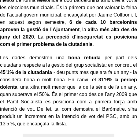
mesos de forma telefònica a 800 barcelonins amb dret a vot a
les eleccions municipals. És la primera que pot valorar la feina
de l'actual govern municipal, encapçalat per Jaume Collboni. I,
en aquest segon semestre,
6 de cada 10 barcelonins
aproven la gestió de l'Ajuntament
, la
xifra més alta des de
juny del 2020
. La
percepció d'inseguretat es posiciona
com el primer problema de la ciutadania.
Les dades demostren una
bona rebuda
per part dels
ciutadans respecte a la gestió del grup socialista; en concret, el
45'1% de la ciutadania
- deu punts més que ara fa un any - la
considera bona o molt bona. En canvi, el
31'9% la percep
dolenta
, una xifra molt menor que la de la sèrie de fa un any,
quan superava el 50%. És el primer cop des de l'any 2009 que
el Partit Socialista es posiciona com a primera força amb
intenció de vot. De fet, tal com demostra el Baròmetre, s'ha
produït un increment en la intenció de vot del PSC, amb un
13'5 %, que encapçala la llista.