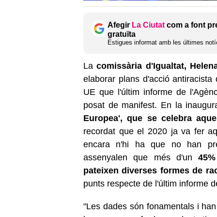
Afegir
La Ciutat
com a font pr
gratuïta
Estigues informat amb les últimes notíc
La
comissària d'Igualtat, Helena
elaborar plans d'acció antiracista
UE que l'últim informe de l'Agè
posat de manifest. En la inaugur
Europea', que se celebra aque
recordat que el 2020 ja va fer aq
encara n'hi ha que no han pre
assenyalen que més d'un
45% 
pateixen diverses formes de ra
punts respecte de l'últim informe d
"Les dades són fonamentals i han 