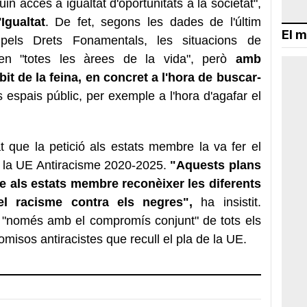
n accés a igualtat d'oportunitats a la societat",
Igualtat
. De fet, segons les dades de l'últim
El m
pels Drets Fonamentals, les situacions de
 en "totes les àrees de la vida", però
amb
it de la feina, en concret a l'hora de buscar-
s espais públic, per exemple a l'hora d'agafar el
t que la petició als estats membre la va fer el
e la UE Antiracisme 2020-2025.
"Aquests plans
e als estats membre reconèixer les diferents
el racisme contra els negres",
ha insistit.
 "només amb el compromís conjunt" de tots els
misos antiracistes que recull el pla de la UE.