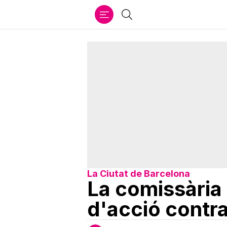
Ir
Cercar
al
contenido
La Ciutat de Barcelona
La comissària 
d'acció contra