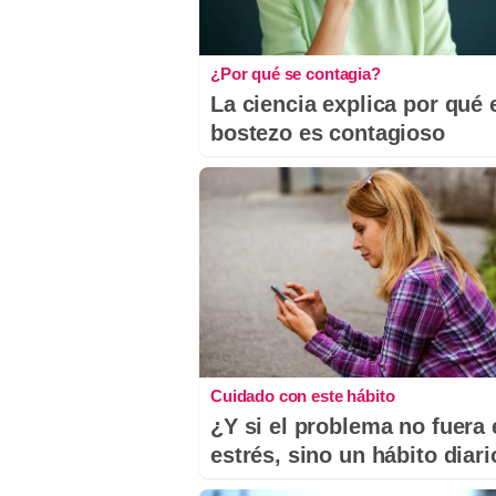
¿Por qué se contagia?
La ciencia explica por qué 
bostezo es contagioso
Cuidado con este hábito
¿Y si el problema no fuera 
estrés, sino un hábito diar