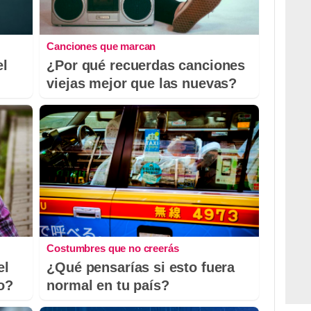
Canciones que marcan
el
¿Por qué recuerdas canciones
viejas mejor que las nuevas?
Costumbres que no creerás
el
¿Qué pensarías si esto fuera
io?
normal en tu país?