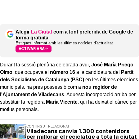
Afegir
La Ciutat
com a font preferida de Google de
forma gratuïta
Estigues informat amb les últimes notícies d'actualitat
ACTIVAR ARA
Durant la sessió plenària celebrada avui,
José María Priego
Olmo
, que ocupava el
número 16
a la candidatura del
Partit
dels Socialistes de Catalunya (PSC)
en les últimes eleccions
municipals, ha pres possessió com a
nou regidor de
l'Ajuntament de Viladecans
. Aquesta incorporació arriba per
substituir la regidora
María Vicente
, qui ha deixat el càrrec per
motius personals.
CONTINGUT RELACIONAT
Viladecans canvia 1.300 contenidors
per millorar el reciclatge a tota la ciutat