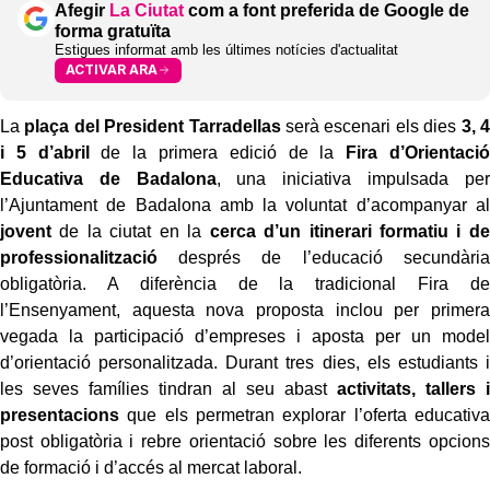
Afegir
La Ciutat
com a font preferida de Google de
forma gratuïta
Estigues informat amb les últimes notícies d'actualitat
ACTIVAR ARA
La
plaça del President Tarradellas
serà escenari els dies
3, 4
i 5 d’abril
de la primera edició de la
Fira d’Orientació
Educativa de Badalona
, una iniciativa impulsada per
l’Ajuntament de Badalona amb la voluntat d’acompanyar al
jovent
de la ciutat en la
cerca d’un itinerari formatiu i de
professionalització
després de l’educació secundària
obligatòria. A diferència de la tradicional Fira de
l’Ensenyament, aquesta nova proposta inclou per primera
vegada la participació d’empreses i aposta per un model
d’orientació personalitzada. Durant tres dies, els estudiants i
les seves famílies tindran al seu abast
activitats, tallers i
presentacions
que els permetran explorar l’oferta educativa
post obligatòria i rebre orientació sobre les diferents opcions
de formació i d’accés al mercat laboral.