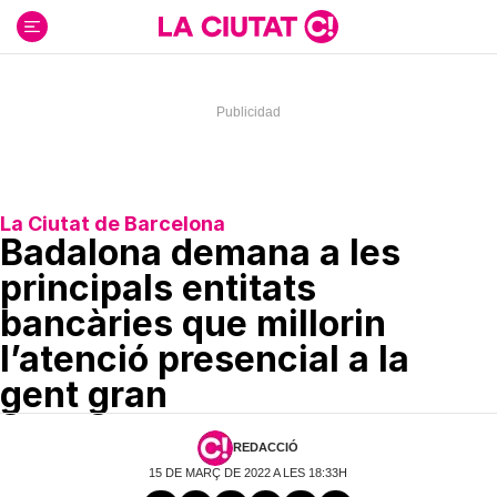
Ir
al
contenido
La Ciutat de Barcelona
Badalona demana a les
principals entitats
bancàries que millorin
l’atenció presencial a la
gent gran
REDACCIÓ
15 DE MARÇ DE 2022 A LES 18:33H