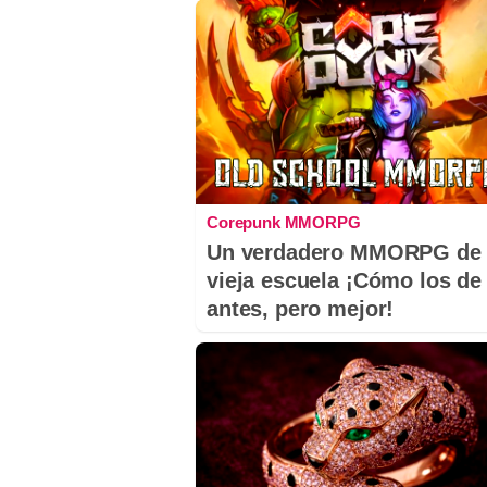
Corepunk MMORPG
Un verdadero MMORPG de 
vieja escuela ¡Cómo los de
antes, pero mejor!