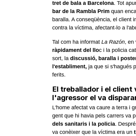
tret de bala a Barcelona
. Tot apu
bar de la Rambla Prim
quan encar
baralla. A conseqüència, el client i
contra la víctima, afectant-lo a l'
Tal com ha informat
La Razón
, en
ràpidament del llo
c i la policia c
sort, la
discussió, baralla i posteri
l'establiment,
ja que si s'hagués p
ferits.
El treballador i el client
l'agressor el va dispar
L'home afectat va caure a terra i grà
gent que hi havia pels carrers va 
dels sanitaris i la policia
. Despré
va conèixer que la víctima era un
t