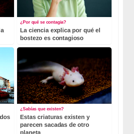
¿Por qué se contagia?
la
La ciencia explica por qué el
bostezo es contagioso
¿Sabías que existen?
odos
Estas criaturas existen y
parecen sacadas de otro
planeta