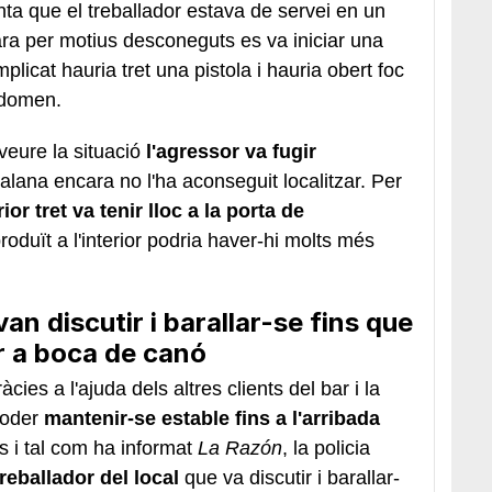
nta que el treballador estava de servei en un
a per motius desconeguts es va iniciar una
mplicat hauria tret una pistola i hauria obert foc
abdomen.
 veure la situació
l'agressor va
fugir
atalana encara no l'ha aconseguit localitzar. Per
or tret va tenir lloc a la porta de
roduït a l'interior podria haver-hi molts més
 van discutir i barallar-se fins que
ar a boca de canó
cies a l'ajuda dels altres clients del bar i la
poder
mantenir-se estable fins a l'arribada
s i tal com ha informat
La Razón
, la policia
reballador del local
que va discutir i barallar-