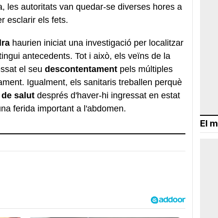
, les autoritats van quedar-se diverses hores a
 esclarir els fets.
dra
haurien iniciat una investigació per localitzar
ingui antecedents. Tot i això, els veïns de la
ssat el seu
descontentament
pels múltiples
ament. Igualment, els sanitaris treballen perquè
t de salut
després d'haver-hi ingressat en estat
 una ferida important a l'abdomen.
El m