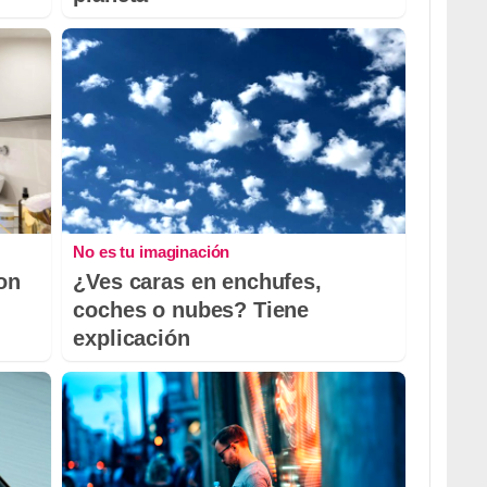
No es tu imaginación
con
¿Ves caras en enchufes,
coches o nubes? Tiene
explicación