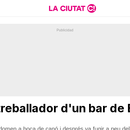
n treballador d'un bar d
a
bdomen a boca de canó i després va fugir a peu del