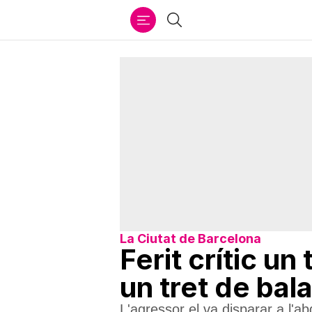
Ir
Cercar
al
contenido
La Ciutat de Barcelona
Ferit crític u
un tret de bal
L'agressor el va disparar a l'a