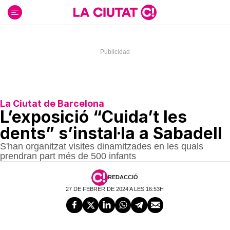
Ir
al
contenido
La Ciutat de Barcelona
L’exposició “Cuida’t les
dents” s’instal·la a Sabadell
S'han organitzat visites dinamitzades en les quals
prendran part més de 500 infants
REDACCIÓ
27 DE FEBRER DE 2024 A LES 16:53H