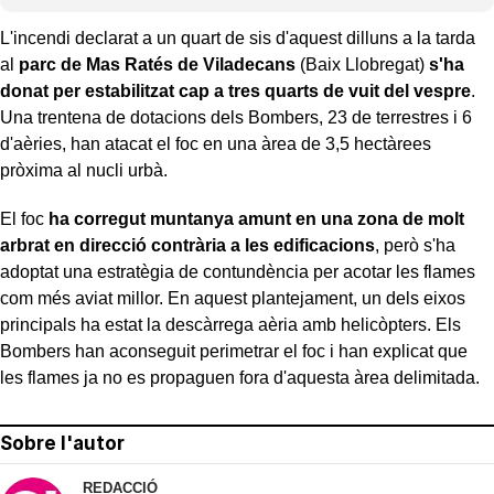
L'incendi declarat a un quart de sis d'aquest dilluns a la tarda
al
parc de Mas Ratés de Viladecans
(Baix Llobregat)
s'ha
donat per estabilitzat cap a tres quarts de vuit del vespre
.
Una trentena de dotacions dels Bombers, 23 de terrestres i 6
d'aèries, han atacat el foc en una àrea de 3,5 hectàrees
pròxima al nucli urbà.
El foc
ha corregut muntanya amunt en una zona de molt
arbrat en direcció contrària a les edificacions
, però s'ha
adoptat una estratègia de contundència per acotar les flames
com més aviat millor. En aquest plantejament, un dels eixos
principals ha estat la descàrrega aèria amb helicòpters. Els
Bombers han aconseguit perimetrar el foc i han explicat que
les flames ja no es propaguen fora d'aquesta àrea delimitada.
Sobre l'autor
REDACCIÓ