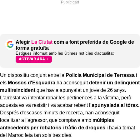
Afegir
La Ciutat
com a font preferida de Google de
forma gratuïta
Estigues informat amb les últimes notícies d'actualitat
ACTIVAR ARA
Un dispositiu conjunt entre la
Policia Municipal de Terrassa
i
els
Mossos d'Esquadra
ha aconseguit
detenir un delinqüent
multireincident
que havia apunyalat un jove de 26 anys.
L'arrestat va intentar robar les pertinences a la víctima, però
aquesta es va resistir i va acabar rebent
l'apunyalada al tòrax.
Després d'escasos minuts de recerca, han aconseguit
localitzar a l'agressor, que comptava amb
múltiples
antecedents per robatoris i tràfic de drogues
i havia tornat
del Marroc feia tan sols tres dies.