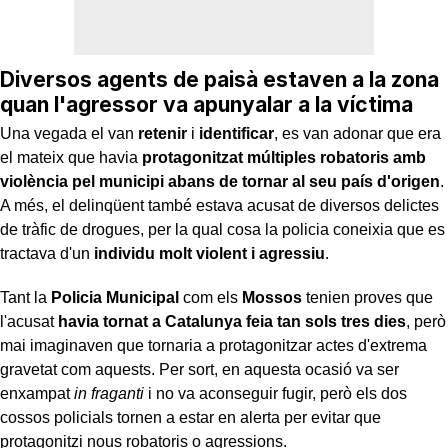
Diversos agents de paisà estaven a la zona
quan l'agressor va apunyalar a la víctima
Una vegada el van
retenir
i
identificar
, es van adonar que era
el mateix que havia
protagonitzat múltiples robatoris amb
violència pel municipi abans de tornar al seu país d'origen
.
A més, el delinqüent també estava acusat de diversos delictes
de tràfic de drogues, per la qual cosa la policia coneixia que es
tractava d'un
individu molt violent i agressiu
.
Tant la
Policia Municipal
com els
Mossos
tenien proves que
l'acusat
havia tornat a Catalunya feia tan sols tres dies
, però
mai imaginaven que tornaria a protagonitzar actes d'extrema
gravetat com aquests. Per sort, en aquesta ocasió va ser
enxampat
in fraganti
i no va aconseguir fugir, però els dos
cossos policials tornen a estar en alerta per evitar que
protagonitzi nous robatoris o agressions.