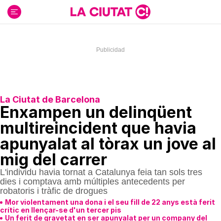
Ir
al
contenido
La Ciutat de Barcelona
Enxampen un delinqüent
multireincident que havia
apunyalat al tòrax un jove al
mig del carrer
L'individu havia tornat a Catalunya feia tan sols tres
dies i comptava amb múltiples antecedents per
robatoris i tràfic de drogues
Mor violentament una dona i el seu fill de 22 anys està ferit
crític en llençar-se d'un tercer pis
Un ferit de gravetat en ser apunyalat per un company del