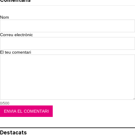
Corepunk MMORPG
Un verdadero MMORPG de la vieja escuela
¡Cómo los de antes, pero mejor!