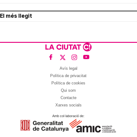
Pasaportes que abren puertas
Los pasaportes más poderosos del mundo,
¿está el tuyo?
Adiós a la cal del baño
¿Y si pudieras eliminar la cal del baño sin
esfuerzo?