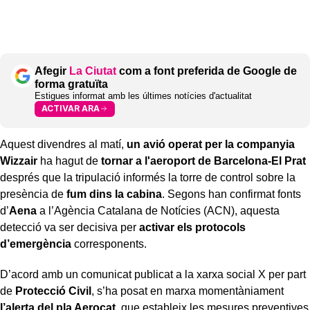
Afegir
La Ciutat
com a font preferida de Google de
forma gratuïta
Estigues informat amb les últimes notícies d'actualitat
ACTIVAR ARA
Aquest divendres al matí,
un avió operat per la companyia
Wizzair
ha hagut de
tornar a l'aeroport de Barcelona-El Prat
després que la tripulació informés la torre de control sobre la
presència de
fum dins la cabina
. Segons han confirmat fonts
d’
Aena
a l’Agència Catalana de Notícies (ACN), aquesta
detecció va ser decisiva per
activar els protocols
d’emergència
corresponents.
D’acord amb un comunicat publicat a la xarxa social X per part
de
Protecció Civil
, s’ha posat en marxa momentàniament
l’alerta del pla Aerocat,
que estableix les mesures preventives