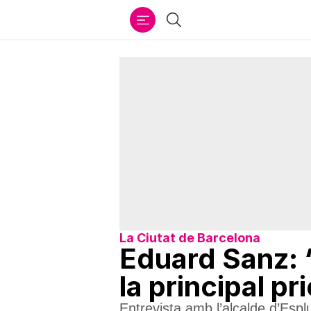
Ir
Cercar
al
contenido
La Ciutat de Barcelona
Eduard Sanz: “
la principal pri
Entrevista amb l’alcalde d’Esp