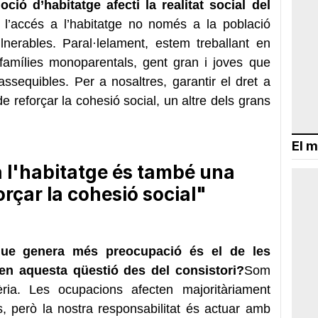
ó d’habitatge afecti la realitat social del
à l’accés a l’habitatge no només a la població
lnerables. Paral·lelament, estem treballant en
amílies monoparentals, gent gran i joves que
sequibles. Per a nosaltres, garantir el dret a
 reforçar la cohesió social, un altre dels grans
El m
 a l'habitatge és també una
rçar la cohesió social"
que genera més preocupació és el de les
ten aquesta qüestió des del consistori?
Som
ria. Les ocupacions afecten majoritàriament
s, però la nostra responsabilitat és actuar amb