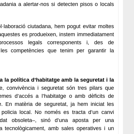
adania a alertar-nos si detecten pisos o locals
col·laboració ciutadana, hem pogut evitar moltes
aquestes es produeixen, instem immediatament
 processos legals corresponents i, des de
 les competències que tenim per garantir la
 la política d’habitatge amb la seguretat i la
e, convivència i seguretat són tres pilars que
emes d’accés a l’habitatge o amb dèficits de
. En matèria de seguretat, ja hem iniciat les
policia local. No només es tracta d’un canvi
uedat obsoleta–, sinó d’una aposta per una
da tecnològicament, amb sales operatives i un