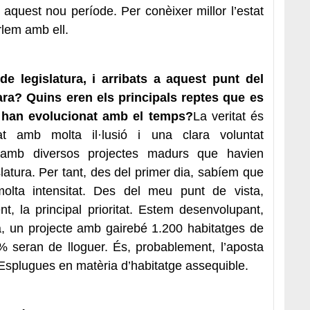
 aquest nou període. Per conèixer millor l’estat
arlem amb ell.
 legislatura, i arribats a aquest punt del
ara? Quins eren els principals reptes que es
 han evolucionat amb el temps?
La veritat és
 amb molta il·lusió i una clara voluntat
amb diversos projectes madurs que havien
latura. Per tant, des del primer dia, sabíem que
olta intensitat. Des del meu punt de vista,
ent, la principal prioritat. Estem desenvolupant,
, un projecte amb gairebé 1.200 habitatges de
0% seran de lloguer. És, probablement, l’aposta
Esplugues en matèria d’habitatge assequible.