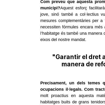
Com preveu que aquesta promoci
municipi?
Aquest esforç facilitar
jove, sinó també a col·lectius vu
mesures complementàries per a f
necessiten fórmules encara més as
l’habitatge és també una manera de
eixos del nostre mandat.
"Garantir el dret
manera de refo
Precisament, un dels temes 
ocupacions il·legals. Com trac
molt proactius en aquesta matè
habitatges buits de grans tenidor