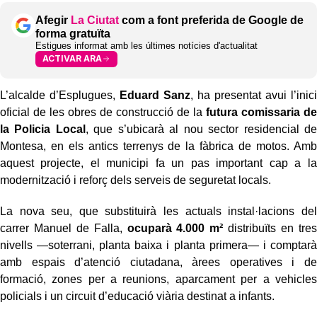
Afegir
La Ciutat
com a font preferida de Google de
forma gratuïta
Estigues informat amb les últimes notícies d'actualitat
ACTIVAR ARA
L’alcalde d’Esplugues,
Eduard Sanz
, ha presentat avui l’inici
oficial de les obres de construcció de la
futura comissaria de
la Policia Local
, que s’ubicarà al nou sector residencial de
Montesa, en els antics terrenys de la fàbrica de motos. Amb
aquest projecte, el municipi fa un pas important cap a la
modernització i reforç dels serveis de seguretat locals.
La nova seu, que substituirà les actuals instal·lacions del
carrer Manuel de Falla,
ocuparà 4.000 m²
distribuïts en tres
nivells —soterrani, planta baixa i planta primera— i comptarà
amb espais d’atenció ciutadana, àrees operatives i de
formació, zones per a reunions, aparcament per a vehicles
policials i un circuit d’educació viària destinat a infants.