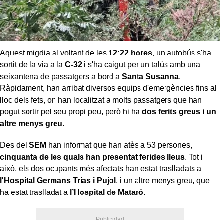
Aquest migdia al voltant de les
12:22 hores
, un autobús s'ha
sortit de la via a la
C-32
i s'ha caigut per un talús amb una
seixantena de passatgers a bord a
Santa Susanna
.
Ràpidament, han arribat diversos equips d'emergències fins al
lloc dels fets, on han localitzat a molts passatgers que han
pogut sortir pel seu propi peu, però hi ha
dos ferits greus i un
altre menys greu
.
Des del
SEM
han informat que han atès a 53 persones,
cinquanta de les quals han presentat ferides lleus
. Tot i
això, els dos ocupants més afectats han estat traslladats a
l'Hospital Germans Trias i Pujol
, i un altre menys greu, que
ha estat traslladat a
l’Hospital de Mataró
.