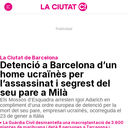
Ir
al
contenido
La Ciutat de Barcelona
Detenció a Barcelona d’un
home ucraïnès per
l’assassinat i segrest del
seu pare a Milà
Els Mossos d’Esquadra arresten Igor Adarich en
compliment d’una ordre europea de detenció per la
mort del seu pare, empresari ucraïnès, ocorreguda el
23 de gener a Itàlia
La Guàrdia Civil desmantella una macroplantació de 3.600
plantes de marihuana i deté 8 persones a Tarragona i