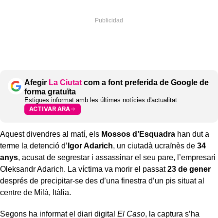
Afegir
La Ciutat
com a font preferida de Google de
forma gratuïta
Estigues informat amb les últimes notícies d'actualitat
ACTIVAR ARA
Aquest divendres al matí, els
Mossos d’Esquadra
han dut a
terme la detenció d’
Igor Adarich
, un ciutadà ucraïnès de
34
anys
, acusat de segrestar i assassinar el seu pare, l’empresari
Oleksandr Adarich. La víctima va morir el passat
23 de gener
després de precipitar-se des d’una finestra d’un pis situat al
centre de Milà, Itàlia.
Segons ha informat el diari digital
El Caso
, la captura s’ha