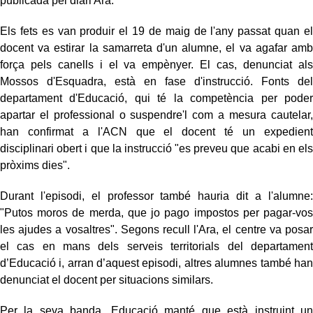
publicada pel diari Ara.
Els fets es van produir el 19 de maig de l'any passat quan el
docent va estirar la samarreta d'un alumne, el va agafar amb
força pels canells i el va empènyer. El cas, denunciat als
Mossos d'Esquadra, està en fase d'instrucció. Fonts del
departament d'Educació, qui té la competència per poder
apartar el professional o suspendre'l com a mesura cautelar,
han confirmat a l'ACN que el docent té un expedient
disciplinari obert i que la instrucció "es preveu que acabi en els
pròxims dies".
Durant l'episodi, el professor també hauria dit a l'alumne:
"Putos moros de merda, que jo pago impostos per pagar-vos
les ajudes a vosaltres". Segons recull l'Ara, el centre va posar
el cas en mans dels serveis territorials del departament
d’Educació i, arran d’aquest episodi, altres alumnes també han
denunciat el docent per situacions similars.
Per la seva banda, Educació manté que està instruint un