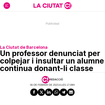
Ir
al
contenido
La Ciutat de Barcelona
Un professor denunciat per
colpejar i insultar un alumne
continua donant-li classe
REDACCIÓ
06 DE FEBRER DE 2023 A LES 17:08H