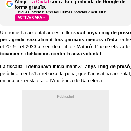
Afegir
La Ciutat
com a font preferida de Google de
forma gratuïta
Estigues informat amb les últimes notícies d'actualitat
ACTIVAR ARA
Un home ha acceptat aquest dilluns
vuit anys i mig de presó
per agredir sexualment tres germans menors d’edat
entre
el 2019 i el 2023 al seu domicili de
Mataró
. L’home els va fer
tocaments i fel·lacions contra la seva voluntat
.
La fiscalia li demanava inicialment
31 anys i mig de presó
,
però finalment s’ha rebaixat la pena, que l’acusat ha acceptat,
en una breu vista oral a l’Audiència de Barcelona.