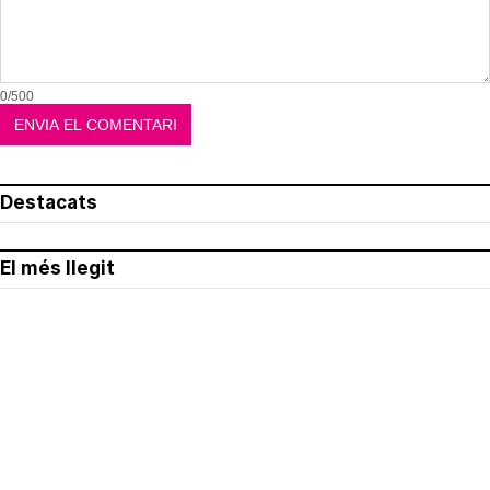
0/500
Destacats
El més llegit
Avís legal
Política de privacitat