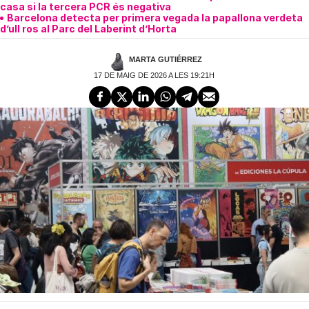
casa si la tercera PCR és negativa
Barcelona detecta per primera vegada la papallona verdeta
d’ull ros al Parc del Laberint d’Horta
MARTA GUTIÉRREZ
17 DE MAIG DE 2026 A LES 19:21H