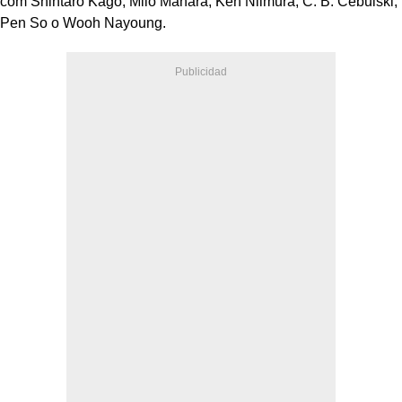
com Shintaro Kago, Milo Manara, Ken Niimura, C. B. Cebulski,
Pen So o Wooh Nayoung.