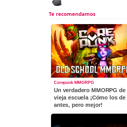
Corepunk MMORPG
Un verdadero MMORPG de 
vieja escuela ¡Cómo los de
antes, pero mejor!