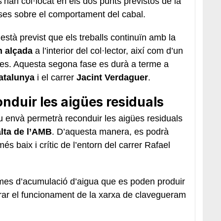
’han col·locat en els dos punts previstos de la
ses sobre el comportament del cabal.
stà previst que els treballs continuïn amb la
n alçada
a l’interior del col·lector, així com d’un
es. Aquesta segona fase es durà a terme a
atalunya
i el carrer
Jacint Verdaguer
.
nduir les aigües residuals
ou envà permetrà reconduir les aigües residuals
alta de l’AMB
. D’aquesta manera, es podrà
més baix i crític de l’entorn del carrer Rafael
lemes d’acumulació d’aigua que es poden produir
lorar el funcionament de la xarxa de clavegueram