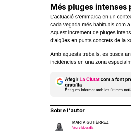
Més pluges intenses p
L’actuació s’emmarca en un contex
cada vegada més habituals com a 
Aquest increment de pluges inten
d’aigües en punts concrets de la x
Amb aquests treballs, es busca anti
incidències en una zona especialm
Afegir
La Ciutat
com a font pr
gratuïta
Estigues informat amb les últimes notíc
Sobre l'autor
MARTA GUTIÉRREZ
Veure biografia