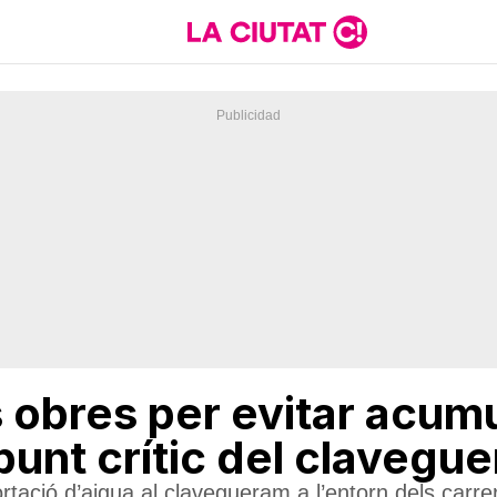
obres per evitar acum
punt crític del clavegu
ortació d’aigua al clavegueram a l’entorn dels carr