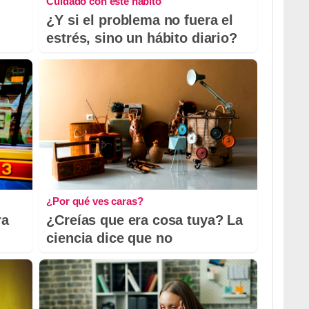
Cuidado con este hábito
¿Y si el problema no fuera el
estrés, sino un hábito diario?
¿Por qué ves caras?
ra
¿Creías que era cosa tuya? La
ciencia dice que no