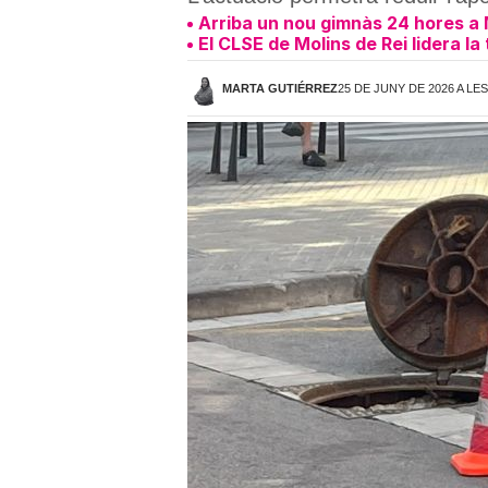
Arriba un nou gimnàs 24 hores a 
El CLSE de Molins de Rei lidera 
MARTA GUTIÉRREZ
25 DE JUNY DE 2026 A LES