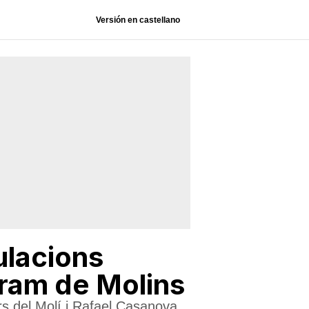
Versión en castellano
ulacions
eram de Molins
ers del Molí i Rafael Casanova