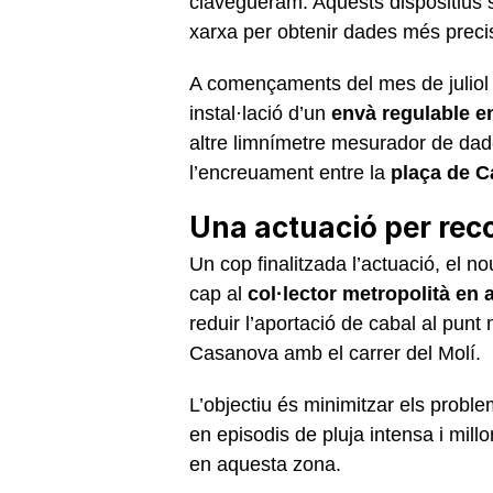
clavegueram. Aquests dispositius s
xarxa per obtenir dades més preci
A començaments del mes de juliol e
instal·lació d’un
envà regulable e
altre limnímetre mesurador de dad
l’encreuament entre la
plaça de C
Una actuació per reco
Un cop finalitzada l’actuació, el n
cap al
col·lector metropolità en 
reduir l’aportació de cabal al punt 
Casanova amb el carrer del Molí.
L’objectiu és minimitzar els prob
en episodis de pluja intensa i mil
en aquesta zona.