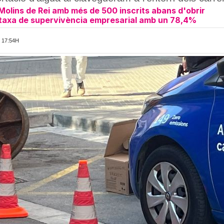
Molins de Rei amb més de 500 inscrits abans d'obrir
la taxa de supervivència empresarial amb un 78,4%
 17:54H