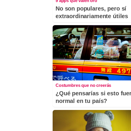
9 apps que valen oro
No son populares, pero sí
extraordinariamente útiles
Costumbres que no creerás
¿Qué pensarías si esto fue
normal en tu país?