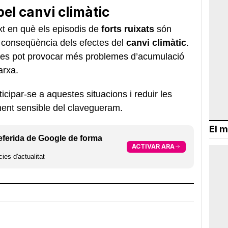
el canvi climàtic
t en què els episodis de
forts ruixats
són
conseqüència dels efectes del
canvi climàtic
.
ses pot provocar més problemes d’acumulació
arxa.
cipar-se a aquestes situacions i reduir les
ent sensible del clavegueram.
El m
eferida de Google de forma
ACTIVAR ARA
ies d'actualitat