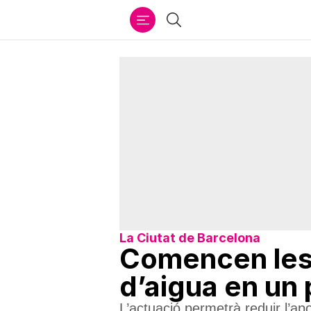
Ir
Cercar
al
contenido
La Ciutat de Barcelona
Comencen les 
d’aigua en un 
L’actuació permetrà reduir l’ap