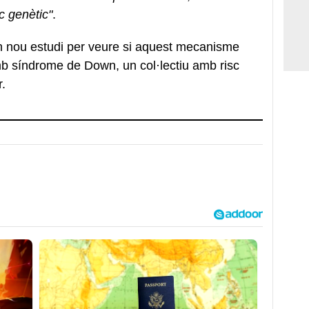
c genètic"
.
un nou estudi per veure si aquest mecanisme
b síndrome de Down, un col·lectiu amb risc
er.