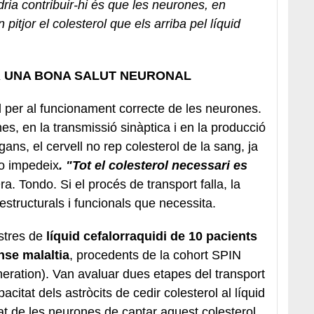
ria contribuir-hi és que les neurones, en
pitjor el colesterol que els arriba pel líquid
R UNA BONA SALUT NEURONAL
 per al funcionament correcte de les neurones.
s, en la transmissió sinàptica i en la producció
rgans, el cervell no rep colesterol de la sang, ja
ho impedeix
. "Tot el colesterol necessari es
Dra. Tondo. Si el procés de transport falla, la
estructurals i funcionals que necessita.
ostres de
líquid cefalorraquidi de 10 pacients
nse malaltia
, procedents de la cohort SPIN
eration). Van avaluar dues etapes del transport
acitat dels astròcits de cedir colesterol al líquid
itat de les neurones de captar aquest colesterol.