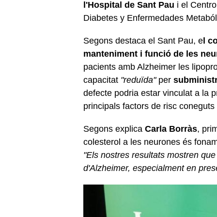
l'Hospital de Sant Pau
i el Centr
Diabetes y Enfermedades Metabó
Segons destaca el Sant Pau, e
l c
manteniment i funció de les ne
pacients amb Alzheimer les lipopro
capacitat
"reduïda"
per
subministr
defecte podria estar vinculat a la
principals factors de risc coneguts
Segons explica
Carla Borràs
, pri
colesterol a les neurones és fona
"Els nostres resultats mostren qu
d'Alzheimer, especialment en pres