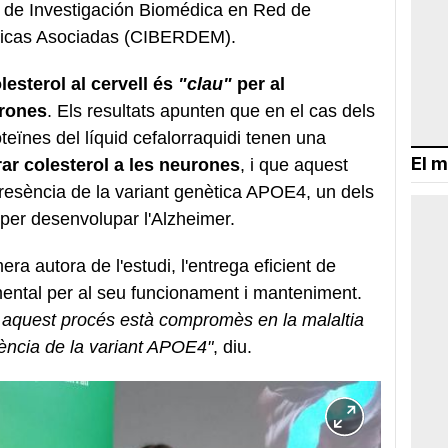
o de Investigación Biomédica en Red de
licas Asociadas (CIBERDEM).
olesterol al cervell és
"clau"
per al
urones
. Els resultats apunten que en el cas dels
teïnes del líquid cefalorraquidi tenen una
El m
ar colesterol a les neurones
, i que aquest
 presència de la variant genètica APOE4, un dels
 per desenvolupar l'Alzheimer.
mera autora de l'estudi, l'entrega eficient de
mental per al seu funcionament i manteniment.
e aquest procés està compromès en la malaltia
ència de la variant APOE4"
, diu.