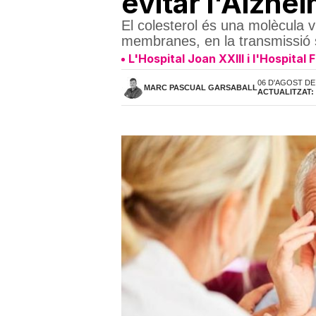
evitar l'Alzhe
El colesterol és una molècula v
membranes, en la transmissió s
L'Hospital Joan XXIII i l'Hospital
06 D'AGOST DE 
MARC PASCUAL GARSABALL
ACTUALITZAT: 