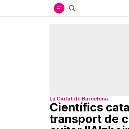
Ir
Cercar
al
contenido
La Ciutat de Barcelona
Científics cat
transport de c