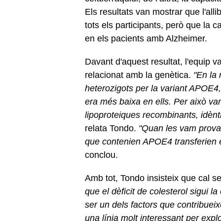
Els resultats van mostrar que l'alli
tots els participants, però que l
en els pacients amb Alzheimer.
Davant d'aquest resultat, l'equip v
relacionat amb la genètica.
"En la 
heterozigots per la variant APOE4,
era més baixa en ells. Per això va
lipoproteiques recombinants, idè
relata Tondo.
"Quan les vam provar
que contenien APOE4 transferien e
conclou.
Amb tot, Tondo insisteix que cal s
que el dèficit de colesterol sigui l
ser un dels factors que contribuei
una línia molt interessant per expl