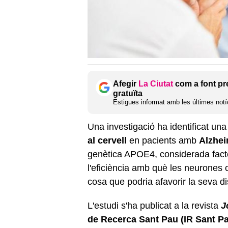
Afegir
La Ciutat
com a font pr
gratuïta
Estigues informat amb les últimes notíc
Una investigació ha identificat una
al cervell
en pacients amb
Alzhei
genètica APOE4, considerada factor
l'eficiència amb què les neurones c
cosa que podria afavorir la seva di
L'estudi s'ha publicat a la revista
J
de Recerca Sant Pau (IR Sant Pa