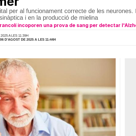
imer
ital per al funcionament correcte de les neurones. 
inàptica i en la producció de mielina
 Francolí incoporen una prova de sang per detectar l'Alzhe
2025 A LES 11:39H
06 D'AGOST DE 2025 A LES 11:44H