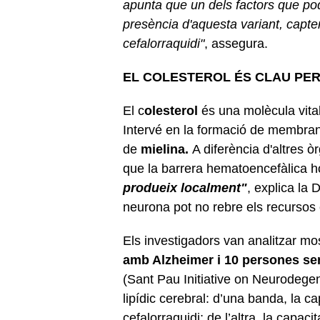
apunta que un dels factors que pod
presència d'aquesta variant, capten 
cefalorraquidi"
, assegura.
EL COLESTEROL ÉS CLAU PE
El c
olesterol
és una molècula vital
Intervé en la formació de membrane
de
mielina.
A diferència d'altres ò
que la barrera hematoencefàlica 
produeix localment"
, explica la 
neurona pot no rebre els recursos 
Els investigadors van analitzar m
amb Alzheimer i 10 persones se
(Sant Pau Initiative on Neurodegen
lipídic cerebral: d’una banda, la cap
cefalorraquidi; de l’altra, la capac