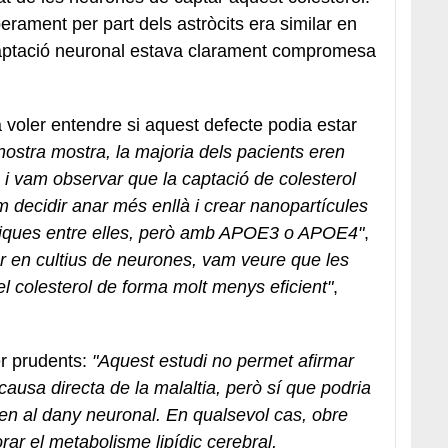
berament per part dels astròcits era similar en
a captació neuronal estava clarament compromesa
a voler entendre si aquest defecte podia estar
nostra mostra, la majoria dels pacients eren
 i vam observar que la captació de colesterol
m decidir anar més enllà i crear nanopartícules
ntiques entre elles, però amb APOE3 o APOE4"
,
 en cultius de neurones, vam veure que les
l colesterol de forma molt menys eficient"
,
er prudents:
"Aquest estudi no permet afirmar
a causa directa de la malaltia, però sí que podria
xen al dany neuronal. En qualsevol cas, obre
orar el metabolisme lipídic cerebral,