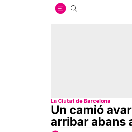
Ir
Cercar
al
contenido
La Ciutat de Barcelona
Un camió avar
arribar abans 