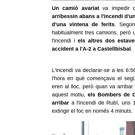
Un camió avariat
va impedir q
arribessin abans a l'incendi d'u
d'una vintena de ferits
. Segon
habitualment tres camions, però 
l'incendi i
els altres dos estav
accident a l'A-2 a Castellbisbal
.
L'incendi va declarar-se a les 6:
l'hora en què començava el següe
eren al lloc, però quan va arribar l
aquest motiu,
els Bombers de C
arribar
a l'incendi de Rubí, uns 1
extingir el foc en només 4 minuts.